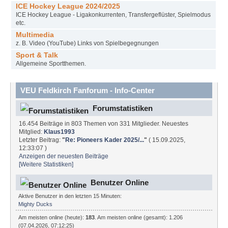
ICE Hockey League 2024/2025
ICE Hockey League - Ligakonkurrenten, Transfergeflüster, Spielmodus
etc.
Multimedia
z. B. Video (YouTube) Links von Spielbegegnungen
Sport & Talk
Allgemeine Sportthemen.
VEU Feldkirch Fanforum - Info-Center
Forumstatistiken
16.454 Beiträge in 803 Themen von 331 Mitglieder. Neuestes
Mitglied:
Klaus1993
Letzter Beitrag:
"
Re: Pioneers Kader 2025/...
"
( 15.09.2025,
12:33:07 )
Anzeigen der neuesten Beiträge
[Weitere Statistiken]
Benutzer Online
Aktive Benutzer in den letzten 15 Minuten:
Mighty Ducks
Am meisten online (heute):
183
. Am meisten online (gesamt): 1.206
(07.04.2026, 07:12:25)