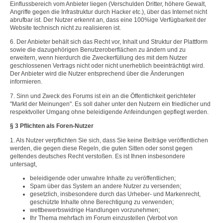
Einflussbereich vom Anbieter liegen (Verschulden Dritter, höhere Gewalt,
Angriffe gegen die Infrastruktur durch Hacker etc.), über das Internet nicht
abrufbar ist. Der Nutzer erkennt an, dass eine 100%ige Verfügbarkeit der
Website technisch nicht zu realisieren ist.
6. Der Anbieter behält sich das Recht vor, Inhalt und Struktur der Plattform
sowie die dazugehörigen Benutzeroberflächen zu ändern und zu
erweitern, wenn hierdurch die Zweckerfüllung des mit dem Nutzer
geschlossenen Vertrags nicht oder nicht unerheblich beeinträchtigt wird.
Der Anbieter wird die Nutzer entsprechend über die Änderungen
informieren.
7. Sinn und Zweck des Forums ist ein an die Öffentlichkeit gerichteter
"Markt der Meinungen". Es soll daher unter den Nutzern ein friedlicher und
respektvoller Umgang ohne beleidigende Anfeindungen gepflegt werden.
§ 3 Pflichten als Foren-Nutzer
1. Als Nutzer verpflichten Sie sich, dass Sie keine Beiträge veröffentlichen
werden, die gegen diese Regeln, die guten Sitten oder sonst gegen
geltendes deutsches Recht verstoßen. Es ist Ihnen insbesondere
untersagt,
beleidigende oder unwahre Inhalte zu veröffentlichen;
Spam über das System an andere Nutzer zu versenden;
gesetzlich, insbesondere durch das Urheber- und Markenrecht,
geschützte Inhalte ohne Berechtigung zu verwenden;
wettbewerbswidrige Handlungen vorzunehmen;
Ihr Thema mehrfach im Forum einzustellen (Verbot von