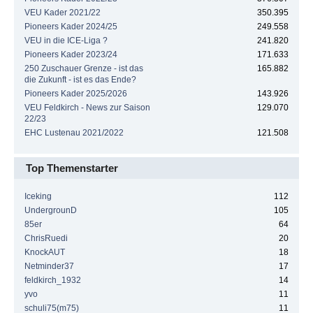
VEU Kader 2021/22
350.395
Pioneers Kader 2024/25
249.558
VEU in die ICE-Liga ?
241.820
Pioneers Kader 2023/24
171.633
250 Zuschauer Grenze - ist das
165.882
die Zukunft - ist es das Ende?
Pioneers Kader 2025/2026
143.926
VEU Feldkirch - News zur Saison
129.070
22/23
EHC Lustenau 2021/2022
121.508
Top Themenstarter
Iceking
112
UndergrounD
105
85er
64
ChrisRuedi
20
KnockAUT
18
Netminder37
17
feldkirch_1932
14
yvo
11
schuli75(m75)
11