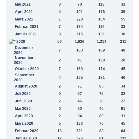
Mai 2021
0
70
118
31
April 2021
4
101
176
35
März 2021
1
228
164
55
Februar 2021
7
134
116
33
Januar 2021
9
115
131
38
2020
56
1.626
1.314
211
Dezember
7
103
189
48
2020
November
2
41
198
28
2020
Oktober 2020
7
169
174
45
September
4
165
181
46
2020
August 2020
2
71
85
34
Juli 2020
0
57
75
32
Juni 2020
2
46
38
22
Mai 2020
0
60
46
91
April 2020
2
84
89
31
März 2020
5
133
70
45
Februar 2020
13
321
88
64
Januar 2020
12
376
81
211