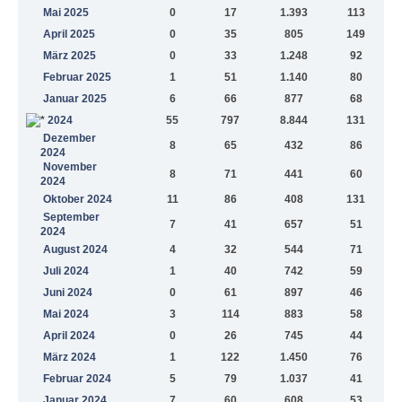
Mai 2025
0
17
1.393
113
April 2025
0
35
805
149
März 2025
0
33
1.248
92
Februar 2025
1
51
1.140
80
Januar 2025
6
66
877
68
2024
55
797
8.844
131
Dezember
8
65
432
86
2024
November
8
71
441
60
2024
Oktober 2024
11
86
408
131
September
7
41
657
51
2024
August 2024
4
32
544
71
Juli 2024
1
40
742
59
Juni 2024
0
61
897
46
Mai 2024
3
114
883
58
April 2024
0
26
745
44
März 2024
1
122
1.450
76
Februar 2024
5
79
1.037
41
Januar 2024
7
60
608
53