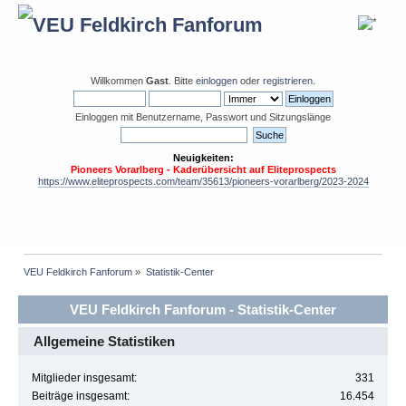
Willkommen
Gast
. Bitte
einloggen
oder
registrieren
.
Einloggen mit Benutzername, Passwort und Sitzungslänge
Neuigkeiten:
Pioneers Vorarlberg - Kaderübersicht auf Eliteprospects
https://www.eliteprospects.com/team/35613/pioneers-vorarlberg/2023-2024
VEU Feldkirch Fanforum
»
Statistik-Center
VEU Feldkirch Fanforum - Statistik-Center
Allgemeine Statistiken
Mitglieder insgesamt:
331
Beiträge insgesamt:
16.454