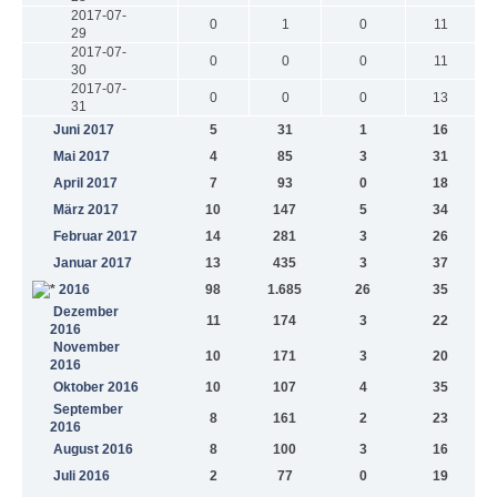
2017-07-
0
1
0
11
29
2017-07-
0
0
0
11
30
2017-07-
0
0
0
13
31
Juni 2017
5
31
1
16
Mai 2017
4
85
3
31
April 2017
7
93
0
18
März 2017
10
147
5
34
Februar 2017
14
281
3
26
Januar 2017
13
435
3
37
2016
98
1.685
26
35
Dezember
11
174
3
22
2016
November
10
171
3
20
2016
Oktober 2016
10
107
4
35
September
8
161
2
23
2016
August 2016
8
100
3
16
Juli 2016
2
77
0
19