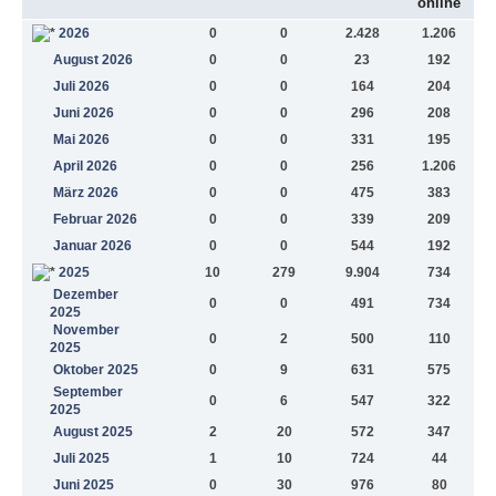
online
2026
0
0
2.428
1.206
August 2026
0
0
23
192
Juli 2026
0
0
164
204
Juni 2026
0
0
296
208
Mai 2026
0
0
331
195
April 2026
0
0
256
1.206
März 2026
0
0
475
383
Februar 2026
0
0
339
209
Januar 2026
0
0
544
192
2025
10
279
9.904
734
Dezember
0
0
491
734
2025
November
0
2
500
110
2025
Oktober 2025
0
9
631
575
September
0
6
547
322
2025
August 2025
2
20
572
347
Juli 2025
1
10
724
44
Juni 2025
0
30
976
80