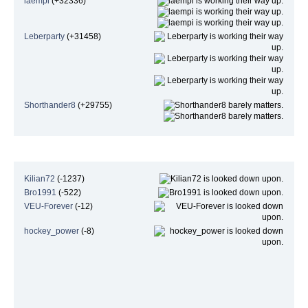
laempi
(+32336)
Leberparty
(+31458)
Shorthander8
(+29755)
Niedrigste Beliebtheit
Kilian72
(-1237)
Bro1991
(-522)
VEU-Forever
(-12)
hockey_power
(-8)