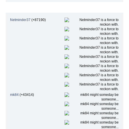
Höchste Beliebtheit
Netminder37
(+87190)
mk84
(+43414)