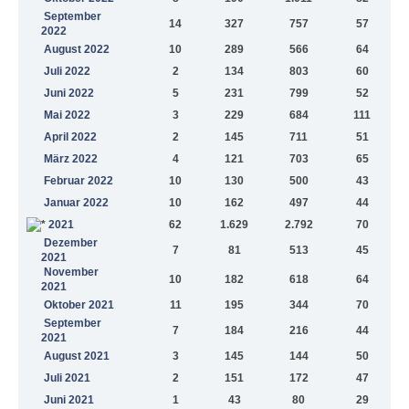
September
14
327
757
57
2022
August 2022
10
289
566
64
Juli 2022
2
134
803
60
Juni 2022
5
231
799
52
Mai 2022
3
229
684
111
April 2022
2
145
711
51
März 2022
4
121
703
65
Februar 2022
10
130
500
43
Januar 2022
10
162
497
44
2021
62
1.629
2.792
70
Dezember
7
81
513
45
2021
November
10
182
618
64
2021
Oktober 2021
11
195
344
70
September
7
184
216
44
2021
August 2021
3
145
144
50
Juli 2021
2
151
172
47
Juni 2021
1
43
80
29