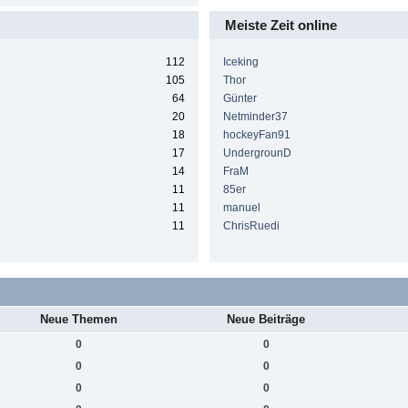
Meiste Zeit online
112
Iceking
105
Thor
64
Günter
20
Netminder37
18
hockeyFan91
17
UndergrounD
14
FraM
11
85er
11
manuel
11
ChrisRuedi
Neue Themen
Neue Beiträge
0
0
0
0
0
0