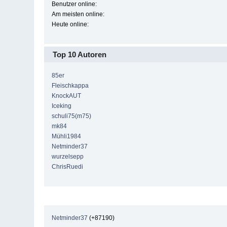
Benutzer online:
Am meisten online:
Heute online:
Top 10 Autoren
85er
Fleischkappa
KnockAUT
Iceking
schuli75(m75)
mk84
Mühli1984
Netminder37
wurzelsepp
ChrisRuedi
Netminder37
(+87190)