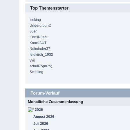
Top Themenstarter
Iceking
UndergrounD
85er
ChrisRuedi
KnockAUT
Netminder37
feldkirch_1932
yvo
schuli75(m75)
Schilling
Forum-Verlauf
Monatliche Zusammenfassung
2026
August 2026
Juli 2026