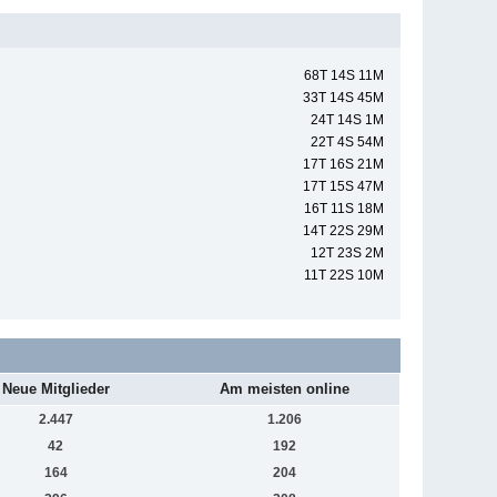
68T 14S 11M
33T 14S 45M
24T 14S 1M
22T 4S 54M
17T 16S 21M
17T 15S 47M
16T 11S 18M
14T 22S 29M
12T 23S 2M
11T 22S 10M
Neue Mitglieder
Am meisten online
2.447
1.206
42
192
164
204