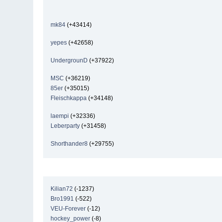
mk84
(+43414)
yepes
(+42658)
UndergrounD
(+37922)
MSC
(+36219)
85er
(+35015)
Fleischkappa
(+34148)
laempi
(+32336)
Leberparty
(+31458)
Shorthander8
(+29755)
Kilian72
(-1237)
Bro1991
(-522)
VEU-Forever
(-12)
hockey_power
(-8)