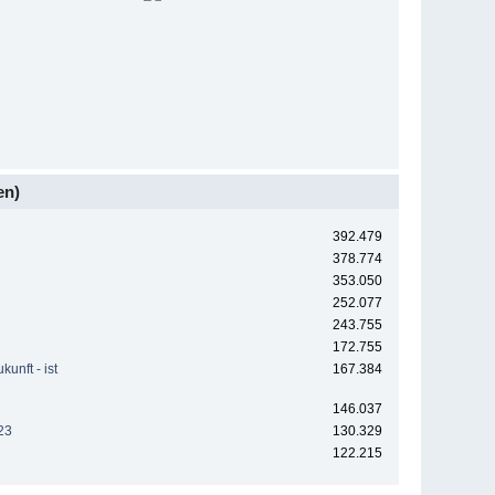
en)
392.479
378.774
353.050
252.077
243.755
172.755
unft - ist
167.384
146.037
23
130.329
122.215