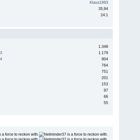
Klaus1993
35,94
24:1
1.348
23
1.179
24
904
764
751
201
153
97
66
55