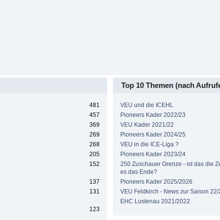
Top 10 Themen (nach Aufruf
481
VEU und die ICEHL
457
Pioneers Kader 2022/23
369
VEU Kader 2021/22
269
Pioneers Kader 2024/25
268
VEU in die ICE-Liga ?
205
Pioneers Kader 2023/24
152
250 Zuschauer Grenze - ist das die Zuk
es das Ende?
137
Pioneers Kader 2025/2026
131
VEU Feldkirch - News zur Saison 22/
EHC Lustenau 2021/2022
123