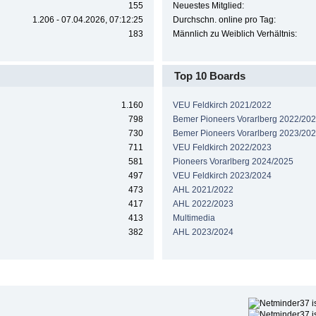
155
Neuestes Mitglied:
1.206 - 07.04.2026, 07:12:25
Durchschn. online pro Tag:
183
Männlich zu Weiblich Verhältnis:
Top 10 Boards
1.160
VEU Feldkirch 2021/2022
798
Bemer Pioneers Vorarlberg 2022/20
730
Bemer Pioneers Vorarlberg 2023/20
711
VEU Feldkirch 2022/2023
581
Pioneers Vorarlberg 2024/2025
497
VEU Feldkirch 2023/2024
473
AHL 2021/2022
417
AHL 2022/2023
413
Multimedia
382
AHL 2023/2024
Höchste Beliebtheit