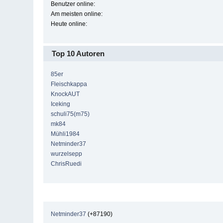
Benutzer online:
Am meisten online:
Heute online:
Top 10 Autoren
85er
Fleischkappa
KnockAUT
Iceking
schuli75(m75)
mk84
Mühli1984
Netminder37
wurzelsepp
ChrisRuedi
Netminder37
(+87190)