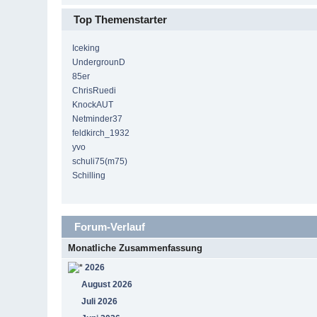
Top Themenstarter
Iceking
UndergrounD
85er
ChrisRuedi
KnockAUT
Netminder37
feldkirch_1932
yvo
schuli75(m75)
Schilling
Forum-Verlauf
Monatliche Zusammenfassung
2026
August 2026
Juli 2026