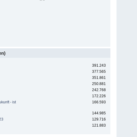
en)
391.243
377.565
351.861
250.881
242.768
172.226
unft - ist
166.593
144.985
23
129.716
121.883