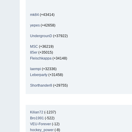
mk84
(+43414)
yepes
(+42658)
UndergrounD
(+37922)
MSC
(+36219)
85er
(+35015)
Fleischkappa
(+34148)
laempi
(+32336)
Leberparty
(+31458)
Shorthander8
(+29755)
Kilian72
(-1237)
Bro1991
(-522)
VEU-Forever
(-12)
hockey_power
(-8)