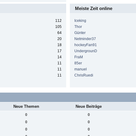
Meiste Zeit online
112
Iceking
105
Thor
64
Günter
20
Netminder37
18
hockeyFan91
17
UndergrounD
14
FraM
11
85er
11
manuel
11
ChrisRuedi
Neue Themen
Neue Beiträge
0
0
0
0
0
0