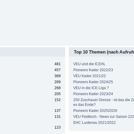
Top 10 Themen (nach Aufruf
481
VEU und die ICEHL
457
Pioneers Kader 2022/23
369
VEU Kader 2021/22
269
Pioneers Kader 2024/25
268
VEU in die ICE-Liga ?
205
Pioneers Kader 2023/24
152
250 Zuschauer Grenze - ist das die Zuk
es das Ende?
137
Pioneers Kader 2025/2026
131
VEU Feldkirch - News zur Saison 22/
EHC Lustenau 2021/2022
123