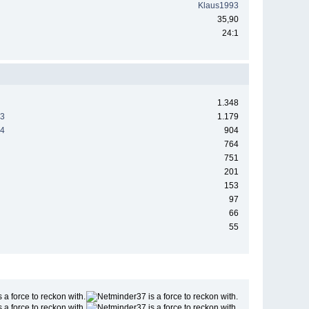
Klaus1993
35,90
24:1
1.348
23
1.179
24
904
764
751
201
153
97
66
55