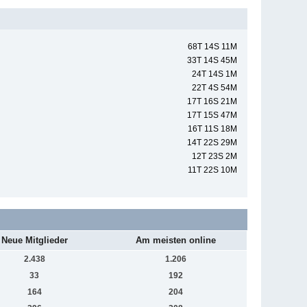
68T 14S 11M
33T 14S 45M
24T 14S 1M
22T 4S 54M
17T 16S 21M
17T 15S 47M
16T 11S 18M
14T 22S 29M
12T 23S 2M
11T 22S 10M
Neue Mitglieder
Am meisten online
2.438
1.206
33
192
164
204