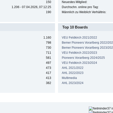
150
Neuestes Mitglied:
1.206 - 07.04.2026, 07:12:25
Durchschn. online pro Tag:
190
Männlich zu Weiblich Verhältnis:
Top 10 Boards
1.160
VEU Feldkirch 2021/2022
798
Bemer Pioneers Vorarlberg 2022/20
730
Bemer Pioneers Vorarlberg 2023/20
711
VEU Feldkirch 2022/2023
581
Pioneers Vorarlberg 2024/2025
497
VEU Feldkirch 2023/2024
473
AHL 2021/2022
417
AHL 2022/2023
413
Multimedia
382
AHL 2023/2024
Höchste Beliebtheit