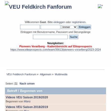
Willkommen
Gast
. Bitte
einloggen
oder
registrieren
.
Einloggen mit Benutzername, Passwort und Sitzungslänge
Neuigkeiten:
Pioneers Vorarlberg - Kaderübersicht auf Eliteprospects
https://www.eliteprospects.com/team/35613/pioneers-vorarlberg/2023-2024
VEU Feldkirch Fanforum
»
Allgemein
»
Multimedia
Seiten: [
1
]
Nach unten
Betreff
/
Begonnen von
Videos VEU Saison 2019/2020
Begonnen von
Mänü
Videos VEU Saison 2018/2019
Begonnen von
85er