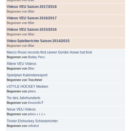
Videos VEU Saison 2017/2018
Begonnen von
85er
Videos VEU Saison 2016/2017
Begonnen von
85er
Videos VEU Saison 2015/2016
Begonnen von
85er
Video-Spielberichte Saison 2014/2015
Begonnen von
85er
Marco Rossi records first career Gordie Howe hat trick
Begonnen von
Bobby Peru
Ältere VEU Videos
Begonnen von
85er
Spielplan Kalenderexport
Begonnen von Toschtner
vSTYLE HOCKEY Medien
Begonnen von
phivo
Tor des Jahrhunderts
Begonnen von
KnockAUT
Neue VEU Videos
Begonnen von
phivo
«
1
2
»
Tiroler Eishockey Schiedsrichter
Begonnen von
refstirol