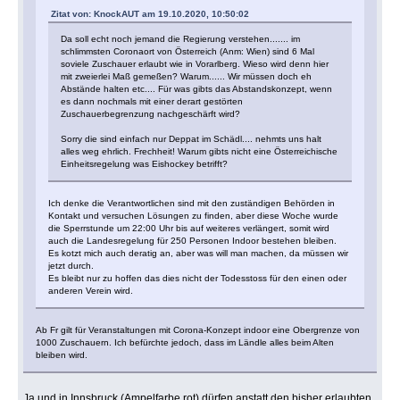
Zitat von: KnockAUT am 19.10.2020, 10:50:02
Da soll echt noch jemand die Regierung verstehen....... im
schlimmsten Coronaort von Österreich (Anm: Wien) sind 6 Mal
soviele Zuschauer erlaubt wie in Vorarlberg. Wieso wird denn hier
mit zweierlei Maß gemeßen? Warum...... Wir müssen doch eh
Abstände halten etc.... Für was gibts das Abstandskonzept, wenn
es dann nochmals mit einer derart gestörten
Zuschauerbegrenzung nachgeschärft wird?
Sorry die sind einfach nur Deppat im Schädl.... nehmts uns halt
alles weg ehrlich. Frechheit! Warum gibts nicht eine Österreichische
Einheitsregelung was Eishockey betrifft?
Ich denke die Verantwortlichen sind mit den zuständigen Behörden in
Kontakt und versuchen Lösungen zu finden, aber diese Woche wurde
die Sperrstunde um 22:00 Uhr bis auf weiteres verlängert, somit wird
auch die Landesregelung für 250 Personen Indoor bestehen bleiben.
Es kotzt mich auch deratig an, aber was will man machen, da müssen wir
jetzt durch.
Es bleibt nur zu hoffen das dies nicht der Todesstoss für den einen oder
anderen Verein wird.
Ab Fr gilt für Veranstaltungen mit Corona-Konzept indoor eine Obergrenze von
1000 Zuschauern. Ich befürchte jedoch, dass im Ländle alles beim Alten
bleiben wird.
Ja und in Innsbruck (Ampelfarbe rot) dürfen anstatt den bisher erlaubten