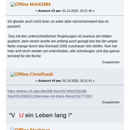
Mühli1984
«
Antwort #3 am:
01.10.2020, 19:21:46 »
Ich glaube auch nicht dran, es wäre aber wünschenswert das es
passiert.
Das mit den unterschiedlichen Regelungen ist sowieso ein totaler
quatsch, dem verein wurde am anfang auch gesagt das bei der ampel
farbe orange durch das Konzept 1000 zuschauer rein dürfen. Nun hat
man sich doch wieder um entschieden, alle schulungen und das ganze
konzept für die fische
Gespeichert
ChrisRuedi
«
Antwort #4 am:
02.10.2020, 20:11:41 »
https://tvthek.orf.at/profile/ZIB-Nacht/13890328/ZIB-
Nacht/14066631/Interview-mit-Hans-Niessl/14771061
Gespeichert
"
V
E
U
ein Leben lang !"
Stockman