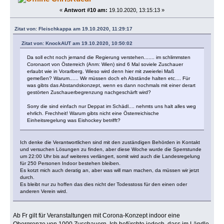
«
Antwort #10 am:
19.10.2020, 13:15:13 »
Zitat von: Fleischkappa am 19.10.2020, 11:29:17
Zitat von: KnockAUT am 19.10.2020, 10:50:02
Da soll echt noch jemand die Regierung verstehen....... im schlimmsten
Coronaort von Österreich (Anm: Wien) sind 6 Mal soviele Zuschauer
erlaubt wie in Vorarlberg. Wieso wird denn hier mit zweierlei Maß
gemeßen? Warum...... Wir müssen doch eh Abstände halten etc.... Für
was gibts das Abstandskonzept, wenn es dann nochmals mit einer derart
gestörten Zuschauerbegrenzung nachgeschärft wird?
Sorry die sind einfach nur Deppat im Schädl.... nehmts uns halt alles weg
ehrlich. Frechheit! Warum gibts nicht eine Österreichische
Einheitsregelung was Eishockey betrifft?
Ich denke die Verantwortlichen sind mit den zuständigen Behörden in Kontakt
und versuchen Lösungen zu finden, aber diese Woche wurde die Sperrstunde
um 22:00 Uhr bis auf weiteres verlängert, somit wird auch die Landesregelung
für 250 Personen Indoor bestehen bleiben.
Es kotzt mich auch deratig an, aber was will man machen, da müssen wir jetzt
durch.
Es bleibt nur zu hoffen das dies nicht der Todesstoss für den einen oder
anderen Verein wird.
Ab Fr gilt für Veranstaltungen mit Corona-Konzept indoor eine
Obergrenze von 1000 Zuschauern. Ich befürchte jedoch, dass im Ländle