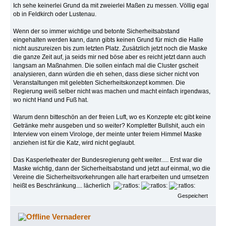
Ich sehe keinerlei Grund da mit zweierlei Maßen zu messen. Völlig egal
ob in Feldkirch oder Lustenau.
Wenn der so immer wichtige und betonte Sicherheitsabstand
eingehalten werden kann, dann gibts keinen Grund für mich die Halle
nicht auszureizen bis zum letzten Platz. Zusätzlich jetzt noch die Maske
die ganze Zeit auf, ja seids mir ned böse aber es reicht jetzt dann auch
langsam an Maßnahmen. Die sollen einfach mal die Cluster gscheit
analysieren, dann würden die eh sehen, dass diese sicher nicht von
Veranstaltungen mit gelebten Sicherheitskonzept kommen. Die
Regierung weiß selber nicht was machen und macht einfach irgendwas,
wo nicht Hand und Fuß hat.
Warum denn bitteschön an der freien Luft, wo es Konzepte etc gibt keine
Getränke mehr ausgeben und so weiter? Kompletter Bullshit, auch ein
Interview von einem Virologe, der meinte unter freiem Himmel Maske
anziehen ist für die Katz, wird nicht geglaubt.
Das Kasperletheater der Bundesregierung geht weiter..... Erst war die
Maske wichtig, dann der Sicherheitsabstand und jetzt auf einmal, wo die
Vereine die Sicherheitsvorkehrungen alle hart erarbeiten und umsetzen
heißt es Beschränkung.... lächerlich
Gespeichert
Vernaderer