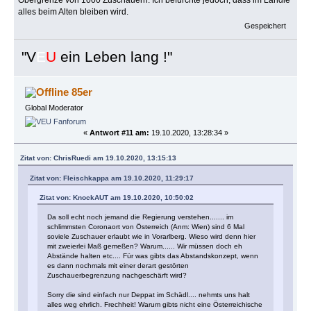
alles beim Alten bleiben wird.
Gespeichert
"
V
E
U
ein Leben lang !"
85er
Global Moderator
«
Antwort #11 am:
19.10.2020, 13:28:34 »
Zitat von: ChrisRuedi am 19.10.2020, 13:15:13
Zitat von: Fleischkappa am 19.10.2020, 11:29:17
Zitat von: KnockAUT am 19.10.2020, 10:50:02
Da soll echt noch jemand die Regierung verstehen....... im
schlimmsten Coronaort von Österreich (Anm: Wien) sind 6 Mal
soviele Zuschauer erlaubt wie in Vorarlberg. Wieso wird denn hier
mit zweierlei Maß gemeßen? Warum...... Wir müssen doch eh
Abstände halten etc.... Für was gibts das Abstandskonzept, wenn
es dann nochmals mit einer derart gestörten
Zuschauerbegrenzung nachgeschärft wird?
Sorry die sind einfach nur Deppat im Schädl.... nehmts uns halt
alles weg ehrlich. Frechheit! Warum gibts nicht eine Österreichische