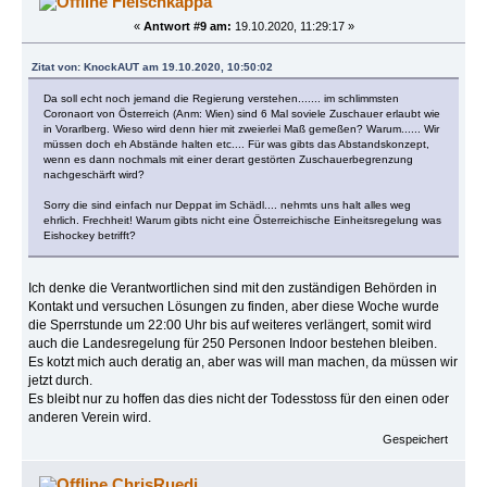
Fleischkappa
«
Antwort #9 am:
19.10.2020, 11:29:17 »
Zitat von: KnockAUT am 19.10.2020, 10:50:02
Da soll echt noch jemand die Regierung verstehen....... im schlimmsten
Coronaort von Österreich (Anm: Wien) sind 6 Mal soviele Zuschauer erlaubt wie
in Vorarlberg. Wieso wird denn hier mit zweierlei Maß gemeßen? Warum...... Wir
müssen doch eh Abstände halten etc.... Für was gibts das Abstandskonzept,
wenn es dann nochmals mit einer derart gestörten Zuschauerbegrenzung
nachgeschärft wird?
Sorry die sind einfach nur Deppat im Schädl.... nehmts uns halt alles weg
ehrlich. Frechheit! Warum gibts nicht eine Österreichische Einheitsregelung was
Eishockey betrifft?
Ich denke die Verantwortlichen sind mit den zuständigen Behörden in
Kontakt und versuchen Lösungen zu finden, aber diese Woche wurde
die Sperrstunde um 22:00 Uhr bis auf weiteres verlängert, somit wird
auch die Landesregelung für 250 Personen Indoor bestehen bleiben.
Es kotzt mich auch deratig an, aber was will man machen, da müssen wir
jetzt durch.
Es bleibt nur zu hoffen das dies nicht der Todesstoss für den einen oder
anderen Verein wird.
Gespeichert
ChrisRuedi