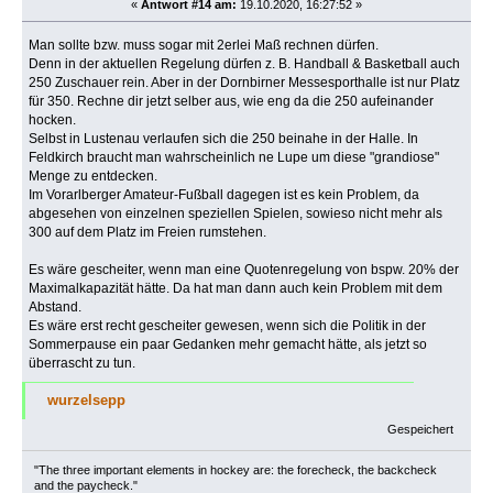
«
Antwort #14 am:
19.10.2020, 16:27:52 »
Man sollte bzw. muss sogar mit 2erlei Maß rechnen dürfen.
Denn in der aktuellen Regelung dürfen z. B. Handball & Basketball auch
250 Zuschauer rein. Aber in der Dornbirner Messesporthalle ist nur Platz
für 350. Rechne dir jetzt selber aus, wie eng da die 250 aufeinander
hocken.
Selbst in Lustenau verlaufen sich die 250 beinahe in der Halle. In
Feldkirch braucht man wahrscheinlich ne Lupe um diese "grandiose"
Menge zu entdecken.
Im Vorarlberger Amateur-Fußball dagegen ist es kein Problem, da
abgesehen von einzelnen speziellen Spielen, sowieso nicht mehr als
300 auf dem Platz im Freien rumstehen.
Es wäre gescheiter, wenn man eine Quotenregelung von bspw. 20% der
Maximalkapazität hätte. Da hat man dann auch kein Problem mit dem
Abstand.
Es wäre erst recht gescheiter gewesen, wenn sich die Politik in der
Sommerpause ein paar Gedanken mehr gemacht hätte, als jetzt so
überrascht zu tun.
wurzelsepp
Gespeichert
"The three important elements in hockey are: the forecheck, the backcheck
and the paycheck."