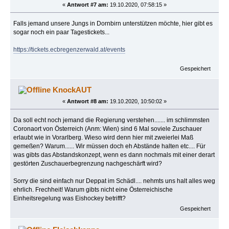
«
Antwort #7 am:
19.10.2020, 07:58:15 »
Falls jemand unsere Jungs in Dornbirn unterstützen möchte, hier gibt es
sogar noch ein paar Tagestickets...
https://tickets.ecbregenzerwald.at/events
Gespeichert
KnockAUT
«
Antwort #8 am:
19.10.2020, 10:50:02 »
Da soll echt noch jemand die Regierung verstehen....... im schlimmsten
Coronaort von Österreich (Anm: Wien) sind 6 Mal soviele Zuschauer
erlaubt wie in Vorarlberg. Wieso wird denn hier mit zweierlei Maß
gemeßen? Warum...... Wir müssen doch eh Abstände halten etc.... Für
was gibts das Abstandskonzept, wenn es dann nochmals mit einer derart
gestörten Zuschauerbegrenzung nachgeschärft wird?
Sorry die sind einfach nur Deppat im Schädl.... nehmts uns halt alles weg
ehrlich. Frechheit! Warum gibts nicht eine Österreichische
Einheitsregelung was Eishockey betrifft?
Gespeichert