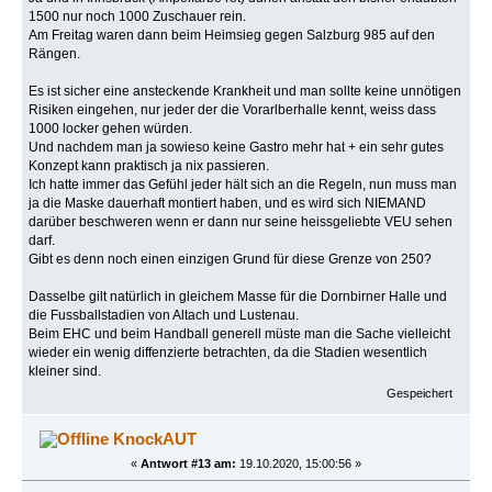
1500 nur noch 1000 Zuschauer rein.
Am Freitag waren dann beim Heimsieg gegen Salzburg 985 auf den
Rängen.
Es ist sicher eine ansteckende Krankheit und man sollte keine unnötigen
Risiken eingehen, nur jeder der die Vorarlberhalle kennt, weiss dass
1000 locker gehen würden.
Und nachdem man ja sowieso keine Gastro mehr hat + ein sehr gutes
Konzept kann praktisch ja nix passieren.
Ich hatte immer das Gefühl jeder hält sich an die Regeln, nun muss man
ja die Maske dauerhaft montiert haben, und es wird sich NIEMAND
darüber beschweren wenn er dann nur seine heissgeliebte VEU sehen
darf.
Gibt es denn noch einen einzigen Grund für diese Grenze von 250?
Dasselbe gilt natürlich in gleichem Masse für die Dornbirner Halle und
die Fussballstadien von Altach und Lustenau.
Beim EHC und beim Handball generell müste man die Sache vielleicht
wieder ein wenig diffenzierte betrachten, da die Stadien wesentlich
kleiner sind.
Gespeichert
KnockAUT
«
Antwort #13 am:
19.10.2020, 15:00:56 »