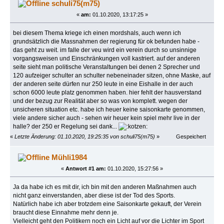
schuli75(m75)
mal)
«
am:
01.10.2020, 13:17:25 »
bei diesem Thema kriege ich einen mordshals, auch wenn ich
grundsätzlich die Massnahmen der regierung für ok befunden habe -
das geht zu weit. im falle der veu wird ein verein durch so unsinnige
vorgangsweisen und Einschränkungen voll kastriert. auf der anderen
seite sieht man politische Veranstaltungen bei denen 2 Sprecher und
120 aufzeiger schulter an schulter nebeneinader sitzen, ohne Maske, auf
der anderen seite dürfen nur 250 leute in eine Eishalle in der auch
schon 6000 leute platz genommen haben. hier fehlt der hausverstand
und der bezug zur Realität aber so was von komplett. wegen der
unsicheren situation etc. habe ich heuer keine saisonkarte genommen,
viele andere sicher auch - sehen wir heuer kein spiel mehr live in der
halle? der 250 er Regelung sei dank...
«
Letzte Änderung: 01.10.2020, 19:25:35 von schuli75(m75)
»
Gespeichert
Mühli1984
«
Antwort #1 am:
01.10.2020, 15:27:56 »
Ja da habe ich es mit dir, ich bin mit den anderen Maßnahmen auch
nicht ganz einverstanden, aber diese ist der Tod des Sports.
Natürlich habe ich aber trotzdem eine Saisonkarte gekauft, der Verein
braucht diese Einnahme mehr denn je.
Vielleicht geht den Politikern noch ein Licht auf vor die Lichter im Sport