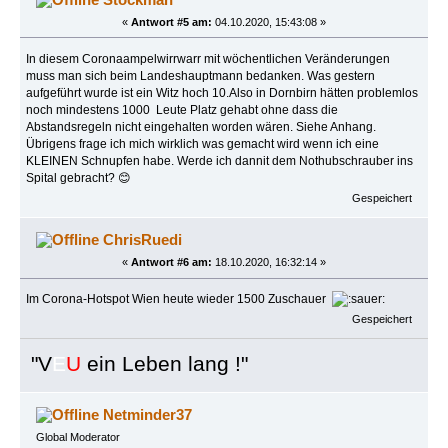
«
Antwort #5 am:
04.10.2020, 15:43:08 »
In diesem Coronaampelwirrwarr mit wöchentlichen Veränderungen
muss man sich beim Landeshauptmann bedanken. Was gestern
aufgeführt wurde ist ein Witz hoch 10.Also in Dornbirn hätten problemlos
noch mindestens 1000 Leute Platz gehabt ohne dass die
Abstandsregeln nicht eingehalten worden wären. Siehe Anhang.
Übrigens frage ich mich wirklich was gemacht wird wenn ich eine
KLEINEN Schnupfen habe. Werde ich dannit dem Nothubschrauber ins
Spital gebracht? 😊
Gespeichert
ChrisRuedi
«
Antwort #6 am:
18.10.2020, 16:32:14 »
Im Corona-Hotspot Wien heute wieder 1500 Zuschauer
Gespeichert
"
V
E
U
ein Leben lang !"
Netminder37
Global Moderator