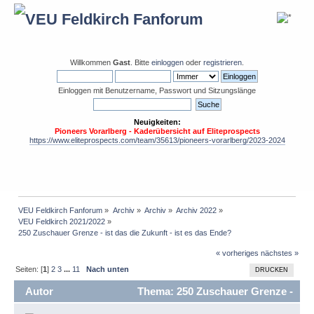
Willkommen
Gast
. Bitte
einloggen
oder
registrieren
.
Einloggen mit Benutzername, Passwort und Sitzungslänge
Neuigkeiten:
Pioneers Vorarlberg - Kaderübersicht auf Eliteprospects
https://www.eliteprospects.com/team/35613/pioneers-vorarlberg/2023-2024
VEU Feldkirch Fanforum
»
Archiv
»
Archiv
»
Archiv 2022
»
VEU Feldkirch 2021/2022
»
250 Zuschauer Grenze - ist das die Zukunft - ist es das Ende?
« vorheriges
nächstes »
Seiten: [
1
]
2
3
...
11
Nach unten
DRUCKEN
Autor
Thema: 250 Zuschauer Grenze -
ist das die Zukunft - ist es das Ende? (Gelesen 166549