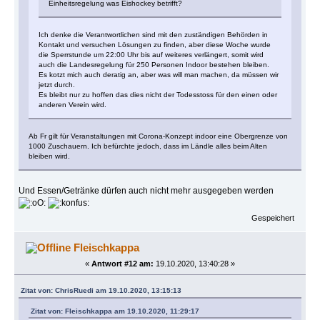
Einheitsregelung was Eishockey betrifft?
Ich denke die Verantwortlichen sind mit den zuständigen Behörden in
Kontakt und versuchen Lösungen zu finden, aber diese Woche wurde
die Sperrstunde um 22:00 Uhr bis auf weiteres verlängert, somit wird
auch die Landesregelung für 250 Personen Indoor bestehen bleiben.
Es kotzt mich auch deratig an, aber was will man machen, da müssen wir
jetzt durch.
Es bleibt nur zu hoffen das dies nicht der Todesstoss für den einen oder
anderen Verein wird.
Ab Fr gilt für Veranstaltungen mit Corona-Konzept indoor eine Obergrenze von
1000 Zuschauern. Ich befürchte jedoch, dass im Ländle alles beim Alten
bleiben wird.
Und Essen/Getränke dürfen auch nicht mehr ausgegeben werden
Gespeichert
Fleischkappa
«
Antwort #12 am:
19.10.2020, 13:40:28 »
Zitat von: ChrisRuedi am 19.10.2020, 13:15:13
Zitat von: Fleischkappa am 19.10.2020, 11:29:17