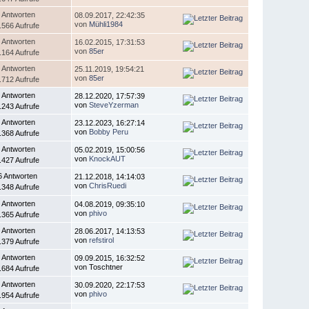
 Antworten
08.09.2017, 22:42:35
von
Mühli1984
.566 Aufrufe
 Antworten
16.02.2015, 17:31:53
von
85er
.164 Aufrufe
 Antworten
25.11.2019, 19:54:21
von
85er
.712 Aufrufe
 Antworten
28.12.2020, 17:57:39
von
SteveYzerman
.243 Aufrufe
 Antworten
23.12.2023, 16:27:14
von
Bobby Peru
.368 Aufrufe
 Antworten
05.02.2019, 15:00:56
von
KnockAUT
.427 Aufrufe
6 Antworten
21.12.2018, 14:14:03
von
ChrisRuedi
.348 Aufrufe
 Antworten
04.08.2019, 09:35:10
von
phivo
.365 Aufrufe
 Antworten
28.06.2017, 14:13:53
von
refstirol
.379 Aufrufe
 Antworten
09.09.2015, 16:32:52
von Toschtner
.684 Aufrufe
 Antworten
30.09.2020, 22:17:53
von
phivo
.954 Aufrufe