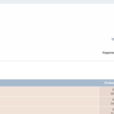
h
Registrie
Antwo
0
30
6
34
0
31