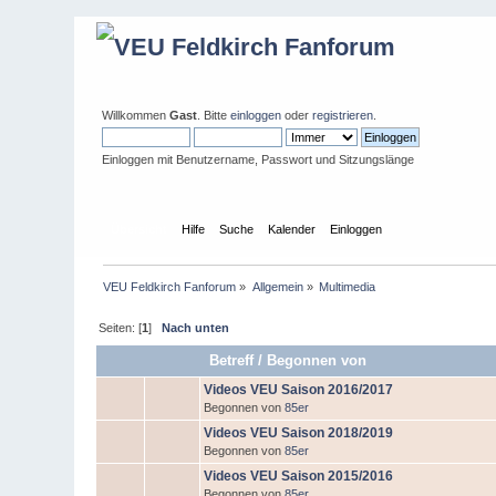
Willkommen
Gast
. Bitte
einloggen
oder
registrieren
.
Einloggen mit Benutzername, Passwort und Sitzungslänge
Übersicht
Hilfe
Suche
Kalender
Einloggen
VEU Feldkirch Fanforum
»
Allgemein
»
Multimedia
Seiten: [
1
]
Nach unten
Betreff
/
Begonnen von
Videos VEU Saison 2016/2017
Begonnen von
85er
Videos VEU Saison 2018/2019
Begonnen von
85er
Videos VEU Saison 2015/2016
Begonnen von
85er