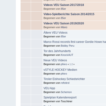
Videos VEU Saison 2017/2018
Begonnen von
85er
Video-Spielberichte Saison 2014/2015
Begonnen von
85er
Videos VEU Saison 2019/2020
Begonnen von
Mänü
Ältere VEU Videos
Begonnen von
85er
Marco Rossi records first career Gordie Howe hat
Begonnen von
Bobby Peru
Tor des Jahrhunderts
Begonnen von
KnockAUT
Neue VEU Videos
Begonnen von
phivo
«
1
2
»
vSTYLE HOCKEY Medien
Begonnen von
phivo
Tiroler Eishockey Schiedsrichter
Begonnen von
refstirol
VEU App
Begonnen von
Schemsn
Spielplan Kalenderexport
Begonnen von Toschtner