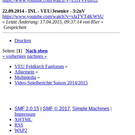
https://www.youtube.com/watch?v=z31PVPmfj2I
22.09.2014 - INL - VEU/Jesenice - 3:2nV
https://www.youtube.com/watch?v=sJaTVT4KWSU
«
Letzte Änderung: 17.04.2015, 09:37:14 von 85er
»
Gespeichert
Drucken
Seiten: [
1
]
Nach oben
« vorheriges
nächstes »
VEU Feldkirch Fanforum
»
Allgemein
»
Multimedia
»
Video-Spielberichte Saison 2014/2015
SMF 2.0.15
|
SMF © 2017
,
Simple Machines
|
Impressum
XHTML
RSS
WAP2