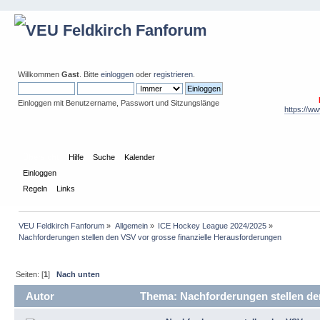
Willkommen
Gast
. Bitte
einloggen
oder
registrieren
.
Einloggen mit Benutzername, Passwort und Sitzungslänge
https://w
Übersicht
Hilfe
Suche
Kalender
Einloggen
Regeln
Links
VEU Feldkirch Fanforum
»
Allgemein
»
ICE Hockey League 2024/2025
»
Nachforderungen stellen den VSV vor grosse finanzielle Herausforderungen
Seiten: [
1
]
Nach unten
Autor
Thema: Nachforderungen stellen den
Herausforderungen (Gelesen 23170 mal)