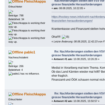
Nachforderungen stellen den VSV vor
Fleischkappa
grosse finanzielle Herausforderungen
Erleuchteter
«
am:
08.08.2025, 10:22:05 »
Beiträge: 798
https://hockey-news.info/icehl-nachforder
Beliebtheit: 34
finanziellen-herausforderungen/
Krankenkasse und Finanzamt stellen hoh
Oha!!!!!
«
Letzte Änderung: 08.08.2025, 11:42:23 von 
Re: Nachforderungen stellen den VSV
pablo1
grosse finanzielle Herausforderungen
Nachwuchstalent
«
Antwort #1 am:
10.08.2025, 10:26:26 »
Beiträge: 266
Medial in Vorarlberg mal kein Thema. Ko
Beliebtheit: 4
Ob das Land Kärnten wieder mal hilft? Bei
eher fraglich.
Finanzamt und ÖGK schauen normal nicht
Re: Nachforderungen stellen den VSV
Fleischkappa
grosse finanzielle Herausforderungen
Erleuchteter
«
Antwort #2 am:
10.08.2025, 15:50:57 »