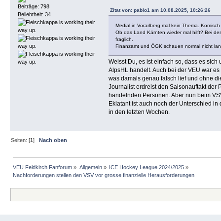
Beiträge: 798
Zitat von: pablo1 am 10.08.2025, 10:26:26
Beliebtheit: 34
Medial in Vorarlberg mal kein Thema. Komisc
Ob das Land Kärnten wieder mal hilft? Bei der
fraglich.
Finanzamt und ÖGK schauen normal nicht lan
Weisst Du, es ist einfach so, dass es sich
AlpsHL handelt. Auch bei der VEU war es
was damals genau falsch lief und ohne di
Journalist erdreist den Saisonauftakt der 
handelnden Personen. Aber nun beim VS
Eklatant ist auch noch der Unterschied in
in den letzten Wochen.
Seiten: [
1
]
Nach oben
VEU Feldkirch Fanforum
»
Allgemein
»
ICE Hockey League 2024/2025
»
Nachforderungen stellen den VSV vor grosse finanzielle Herausforderungen