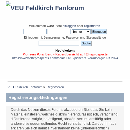
Willkommen
Gast
. Bitte
einloggen
oder
registrieren
.
Einloggen mit Benutzername, Passwort und Sitzungslänge
Neuigkeiten:
Pioneers Vorarlberg - Kaderübersicht auf Eliteprospects
https://www.eliteprospects.com/team/35613/pioneers-vorarlberg/2023-2024
VEU Feldkirch Fanforum
»
Registrieren
Registrierungs-Bedingungen
Durch das Nutzen dieses Forums akzeptieren Sie, dass Sie kein
Material einstellen, welches diskriminierend, rassistisch, verachtend,
diffamierend, vulgär, belästigend, obszön, sexuell anstößig oder
anderweitig gegen geltendes Recht verstoßend ist. Darüber hinaus
erklären Sie sich damit einverstanden keine (urheberrechtlich)