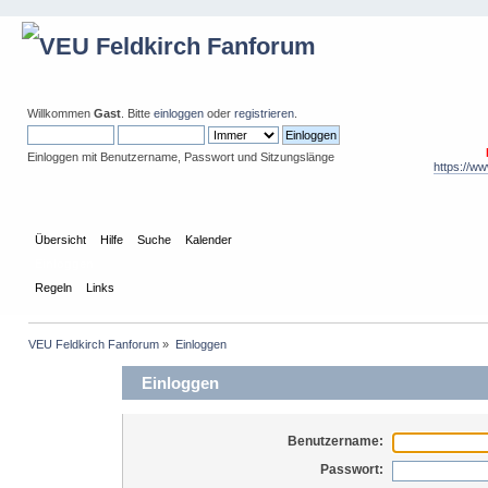
Willkommen
Gast
. Bitte
einloggen
oder
registrieren
.
Einloggen mit Benutzername, Passwort und Sitzungslänge
https://w
Übersicht
Hilfe
Suche
Kalender
Einloggen
Regeln
Links
VEU Feldkirch Fanforum
»
Einloggen
Einloggen
Benutzername:
Passwort: