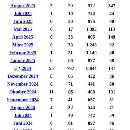
August 2025
2
20
572
347
Juli 2025
1
10
724
44
Juni 2025
0
30
976
80
Mai 2025
0
17
1.393
113
April 2025
0
35
805
149
März 2025
0
33
1.248
92
Februar 2025
1
51
1.140
80
Januar 2025
6
66
877
68
2024
55
797
8.844
131
Dezember 2024
8
65
432
86
November 2024
8
71
441
60
Oktober 2024
11
86
408
131
September 2024
7
41
657
51
August 2024
4
32
544
71
Juli 2024
1
40
742
59
Juni 2024
0
61
897
46