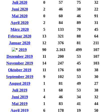
Juli 2020
0
57
75
32
Juni 2020
2
46
38
22
Mai 2020
0
60
46
91
April 2020
2
84
89
31
März 2020
5
133
70
45
Februar 2020
13
321
88
64
Januar 2020
12
376
81
211
2019
90
2.163
499
107
Dezember 2019
11
200
53
107
November 2019
14
247
45
103
Oktober 2019
11
176
69
38
September 2019
9
102
53
30
August 2019
1
81
49
27
Juli 2019
1
68
53
38
Juni 2019
4
46
34
32
Mai 2019
1
83
41
44
April 2019
6
178
19
50