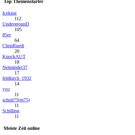
Top Themenstarter
Iceking
112
UndergrounD
105
85er
64
ChrisRuedi
20
KnockAUT
18
Netminder37
17
feldkirch_1932
14
yvo
11
schuli75(m75)
11
Schilling
11
Meiste Zeit online