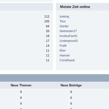
Meiste Zeit online
112
Iceking
105
Thor
64
Günter
20
Netminder37
18
hockeyFan91
17
UndergrounD
14
FraM
11
85er
11
manuel
11
ChrisRuedi
Neue Themen
Neue Beiträge
0
0
0
0
0
0