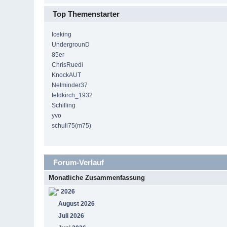
Top Themenstarter
Iceking
UndergrounD
85er
ChrisRuedi
KnockAUT
Netminder37
feldkirch_1932
Schilling
yvo
schuli75(m75)
Forum-Verlauf
Monatliche Zusammenfassung
2026
August 2026
Juli 2026