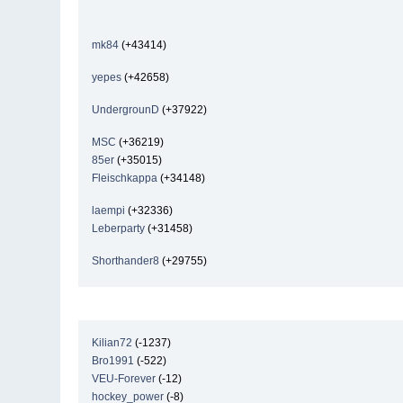
mk84
(+43414)
yepes
(+42658)
UndergrounD
(+37922)
MSC
(+36219)
85er
(+35015)
Fleischkappa
(+34148)
laempi
(+32336)
Leberparty
(+31458)
Shorthander8
(+29755)
Kilian72
(-1237)
Bro1991
(-522)
VEU-Forever
(-12)
hockey_power
(-8)