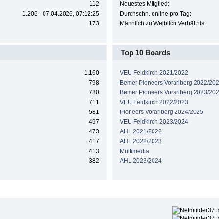
112
Neuestes Mitglied:
1.206 - 07.04.2026, 07:12:25
Durchschn. online pro Tag:
173
Männlich zu Weiblich Verhältnis:
Top 10 Boards
1.160
VEU Feldkirch 2021/2022
798
Bemer Pioneers Vorarlberg 2022/20
730
Bemer Pioneers Vorarlberg 2023/20
711
VEU Feldkirch 2022/2023
581
Pioneers Vorarlberg 2024/2025
497
VEU Feldkirch 2023/2024
473
AHL 2021/2022
417
AHL 2022/2023
413
Multimedia
382
AHL 2023/2024
Höchste Beliebtheit