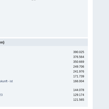
en)
390.025
376.564
350.669
249.706
241.976
171.739
unft - ist
166.004
144.078
23
129.174
121.565