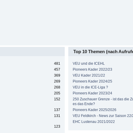
Top 10 Themen (nach Aufruf
481
VEU und die ICEHL
457
Pioneers Kader 2022/23
369
VEU Kader 2021/22
269
Pioneers Kader 2024/25
268
VEU in die ICE-Liga ?
205
Pioneers Kader 2023/24
152
250 Zuschauer Grenze - ist das die Zuk
es das Ende?
137
Pioneers Kader 2025/2026
131
VEU Feldkirch - News zur Saison 22/
EHC Lustenau 2021/2022
123