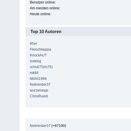
Benutzer online:
Am meisten online:
Heute online:
Top 10 Autoren
85er
Fleischkappa
KnockAUT
Iceking
schuli75(m75)
mk84
Mühli1984
Netminder37
wurzelsepp
ChrisRuedi
Netminder37
(+87190)