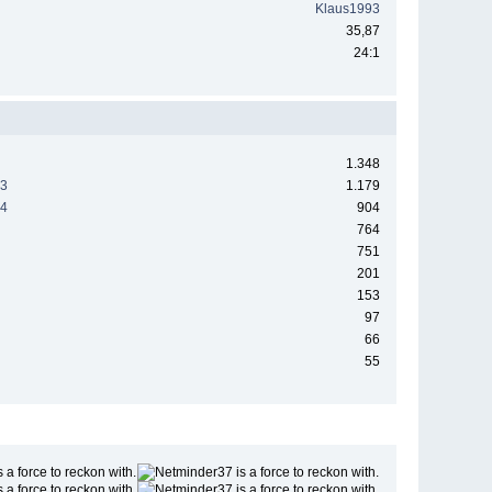
Klaus1993
35,87
24:1
1.348
23
1.179
24
904
764
751
201
153
97
66
55