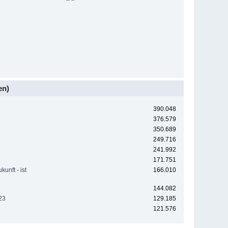
en)
390.048
376.579
350.689
249.716
241.992
171.751
unft - ist
166.010
144.082
23
129.185
121.576