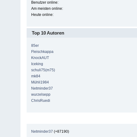
Benutzer online:
Am meisten online:
Heute online:
Top 10 Autoren
85er
Fleischkappa
KnockAUT
Iceking
schuli75(m75)
mk84
Mühli1984
Netminder37
wurzelsepp
ChrisRuedi
Netminder37
(+87190)