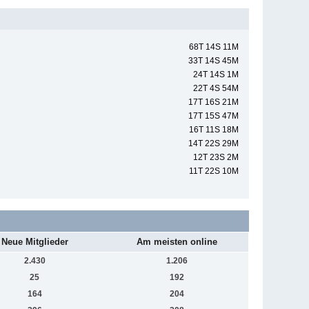
68T 14S 11M
33T 14S 45M
24T 14S 1M
22T 4S 54M
17T 16S 21M
17T 15S 47M
16T 11S 18M
14T 22S 29M
12T 23S 2M
11T 22S 10M
Neue Mitglieder
Am meisten online
2.430
1.206
25
192
164
204