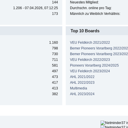
144
Neuestes Mitglied:
1.206 - 07.04.2026, 07:12:25
Durchschn. online pro Tag:
173
Männlich zu Weiblich Verhältnis:
Top 10 Boards
1.160
VEU Feldkirch 2021/2022
798
Bemer Pioneers Vorarlberg 2022/20
730
Bemer Pioneers Vorarlberg 2023/20
711
VEU Feldkirch 2022/2023
581
Pioneers Vorarlberg 2024/2025
497
VEU Feldkirch 2023/2024
473
AHL 2021/2022
417
AHL 2022/2023
413
Multimedia
382
AHL 2023/2024
Höchste Beliebtheit