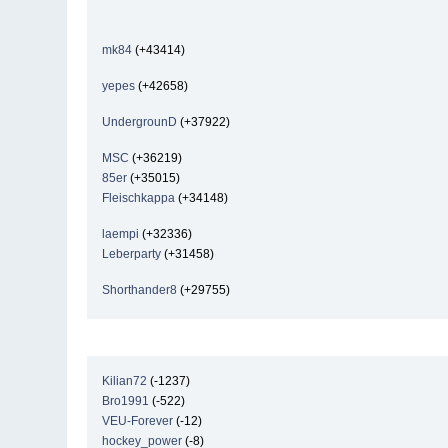
mk84
(+43414)
yepes
(+42658)
UndergrounD
(+37922)
MSC
(+36219)
85er
(+35015)
Fleischkappa
(+34148)
laempi
(+32336)
Leberparty
(+31458)
Shorthander8
(+29755)
Kilian72
(-1237)
Bro1991
(-522)
VEU-Forever
(-12)
hockey_power
(-8)