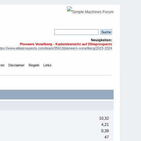
Neuigkeiten:
Pioneers Vorarlberg - Kaderübersicht auf Eliteprospects
ttps://www.eliteprospects.com/team/35613/pioneers-vorarlberg/2023-2024
ren
Disclaimer
Regeln
Links
10,32
4,21
0,39
47