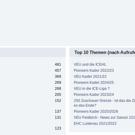
Top 10 Themen (nach Aufruf
481
VEU und die ICEHL
457
Pioneers Kader 2022/23
369
VEU Kader 2021/22
269
Pioneers Kader 2024/25
268
VEU in die ICE-Liga ?
205
Pioneers Kader 2023/24
152
250 Zuschauer Grenze - ist das die Zuk
es das Ende?
137
Pioneers Kader 2025/2026
131
VEU Feldkirch - News zur Saison 22/
EHC Lustenau 2021/2022
123