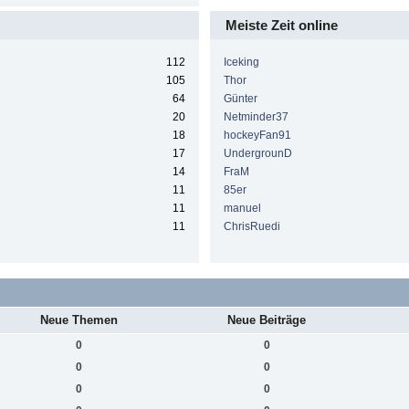
Meiste Zeit online
112
Iceking
105
Thor
64
Günter
20
Netminder37
18
hockeyFan91
17
UndergrounD
14
FraM
11
85er
11
manuel
11
ChrisRuedi
Neue Themen
Neue Beiträge
0
0
0
0
0
0