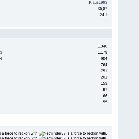
Klaus1993
35,87
24:1
1.348
23
1.179
24
904
764
751
201
153
97
66
55