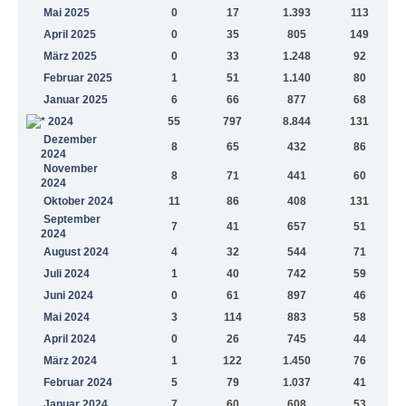
Mai 2025
0
17
1.393
113
April 2025
0
35
805
149
März 2025
0
33
1.248
92
Februar 2025
1
51
1.140
80
Januar 2025
6
66
877
68
2024
55
797
8.844
131
Dezember
8
65
432
86
2024
November
8
71
441
60
2024
Oktober 2024
11
86
408
131
September
7
41
657
51
2024
August 2024
4
32
544
71
Juli 2024
1
40
742
59
Juni 2024
0
61
897
46
Mai 2024
3
114
883
58
April 2024
0
26
745
44
März 2024
1
122
1.450
76
Februar 2024
5
79
1.037
41
Januar 2024
7
60
608
53