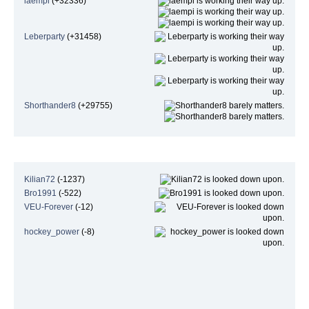
laempi
(+32336)
Leberparty
(+31458)
Shorthander8
(+29755)
Niedrigste Beliebtheit
Kilian72
(-1237)
Bro1991
(-522)
VEU-Forever
(-12)
hockey_power
(-8)