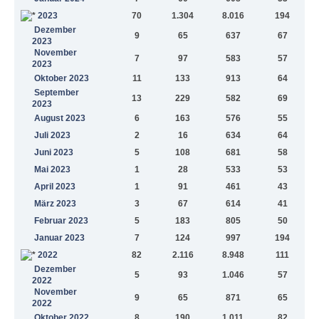
2023
70
1.304
8.016
194
Dezember
9
65
637
67
2023
November
7
97
583
57
2023
Oktober 2023
11
133
913
64
September
13
229
582
69
2023
August 2023
6
163
576
55
Juli 2023
2
16
634
64
Juni 2023
5
108
681
58
Mai 2023
1
28
533
53
April 2023
1
91
461
43
März 2023
3
67
614
41
Februar 2023
5
183
805
50
Januar 2023
7
124
997
194
2022
82
2.116
8.948
111
Dezember
5
93
1.046
57
2022
November
9
65
871
65
2022
Oktober 2022
8
190
1.011
82