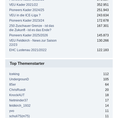
VEU Kader 2021/22
352.951
Pioneers Kader 2024/25
251.943
VEU in die ICE-Liga ?
243.634
Pioneers Kader 2023/24
172.678
250 Zuschauer Grenze - ist das
167.301
die Zukunft - ist es das Ende?
Pioneers Kader 2025/2026
145.873
VEU Feldkirch - News zur Saison
130.266
22/23
EHC Lustenau 2021/2022
122.183
Top Themenstarter
Iceking
112
UndergrounD
105
85er
64
ChrisRuedi
20
KnockAUT
18
Netminder37
17
feldkirch_1932
14
yvo
11
schuli75(m75)
11