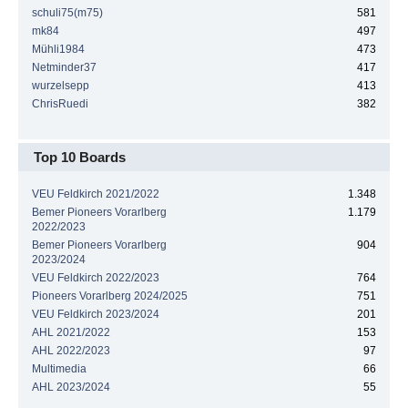
schuli75(m75)
581
mk84
497
Mühli1984
473
Netminder37
417
wurzelsepp
413
ChrisRuedi
382
Top 10 Boards
VEU Feldkirch 2021/2022
1.348
Bemer Pioneers Vorarlberg
1.179
2022/2023
Bemer Pioneers Vorarlberg
904
2023/2024
VEU Feldkirch 2022/2023
764
Pioneers Vorarlberg 2024/2025
751
VEU Feldkirch 2023/2024
201
AHL 2021/2022
153
AHL 2022/2023
97
Multimedia
66
AHL 2023/2024
55