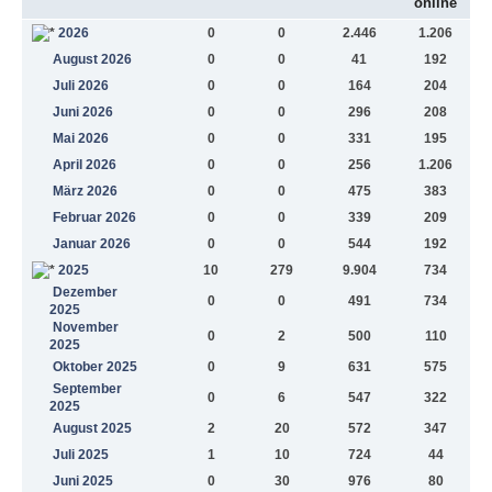
online
2026
0
0
2.446
1.206
August 2026
0
0
41
192
Juli 2026
0
0
164
204
Juni 2026
0
0
296
208
Mai 2026
0
0
331
195
April 2026
0
0
256
1.206
März 2026
0
0
475
383
Februar 2026
0
0
339
209
Januar 2026
0
0
544
192
2025
10
279
9.904
734
Dezember
0
0
491
734
2025
November
0
2
500
110
2025
Oktober 2025
0
9
631
575
September
0
6
547
322
2025
August 2025
2
20
572
347
Juli 2025
1
10
724
44
Juni 2025
0
30
976
80