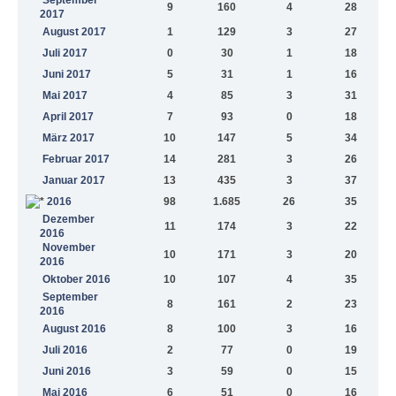
9
160
4
28
2017
August 2017
1
129
3
27
Juli 2017
0
30
1
18
Juni 2017
5
31
1
16
Mai 2017
4
85
3
31
April 2017
7
93
0
18
März 2017
10
147
5
34
Februar 2017
14
281
3
26
Januar 2017
13
435
3
37
2016
98
1.685
26
35
Dezember
11
174
3
22
2016
November
10
171
3
20
2016
Oktober 2016
10
107
4
35
September
8
161
2
23
2016
August 2016
8
100
3
16
Juli 2016
2
77
0
19
Juni 2016
3
59
0
15
Mai 2016
6
51
0
16