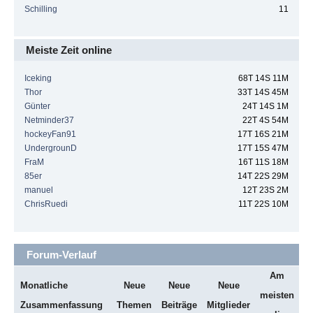
Schilling
11
Meiste Zeit online
Iceking
68T 14S 11M
Thor
33T 14S 45M
Günter
24T 14S 1M
Netminder37
22T 4S 54M
hockeyFan91
17T 16S 21M
UndergrounD
17T 15S 47M
FraM
16T 11S 18M
85er
14T 22S 29M
manuel
12T 23S 2M
ChrisRuedi
11T 22S 10M
Forum-Verlauf
Am
Monatliche
Neue
Neue
Neue
meisten
Zusammenfassung
Themen
Beiträge
Mitglieder