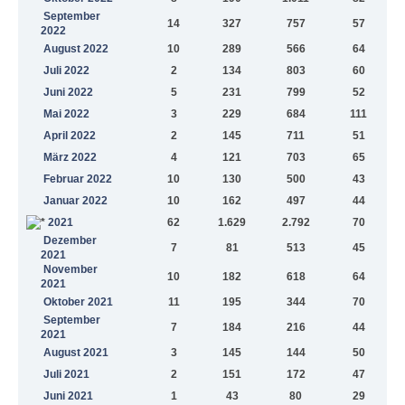
September
14
327
757
57
2022
August 2022
10
289
566
64
Juli 2022
2
134
803
60
Juni 2022
5
231
799
52
Mai 2022
3
229
684
111
April 2022
2
145
711
51
März 2022
4
121
703
65
Februar 2022
10
130
500
43
Januar 2022
10
162
497
44
2021
62
1.629
2.792
70
Dezember
7
81
513
45
2021
November
10
182
618
64
2021
Oktober 2021
11
195
344
70
September
7
184
216
44
2021
August 2021
3
145
144
50
Juli 2021
2
151
172
47
Juni 2021
1
43
80
29