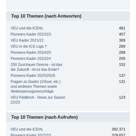
Top 10 Themen (nach Antworten)
VEU und die ICEHL
481
Pioneers Kader 2022/23
457
VEU Kader 2021/22
369
VEU in die ICE-Liga ?
269
Pioneers Kader 2024/25
268
Pioneers Kader 2023/24
205
250 Zuschauer Grenze - ist das
152
die Zukunft - ist es das Ende?
Pioneers Kader 2025/2026
137
Fragen zu Gastro (s'Goal, etc.)
131
und anderen Themen sowie
Verbesserungsvorschläge
VEU Feldkirch - News zur Saison
123
22/23
Top 10 Themen (nach Aufrufen)
VEU und die ICEHL
392.371
Pioneers Kader 2022/23
378.657