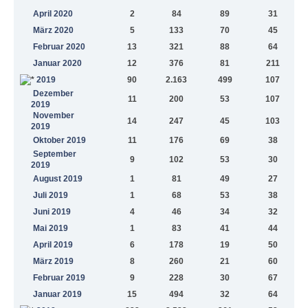
April 2020
2
84
89
31
März 2020
5
133
70
45
Februar 2020
13
321
88
64
Januar 2020
12
376
81
211
2019
90
2.163
499
107
Dezember
11
200
53
107
2019
November
14
247
45
103
2019
Oktober 2019
11
176
69
38
September
9
102
53
30
2019
August 2019
1
81
49
27
Juli 2019
1
68
53
38
Juni 2019
4
46
34
32
Mai 2019
1
83
41
44
April 2019
6
178
19
50
März 2019
8
260
21
60
Februar 2019
9
228
30
67
Januar 2019
15
494
32
64