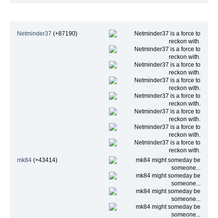
Höchste Beliebtheit
Netminder37
(+87190)
mk84
(+43414)