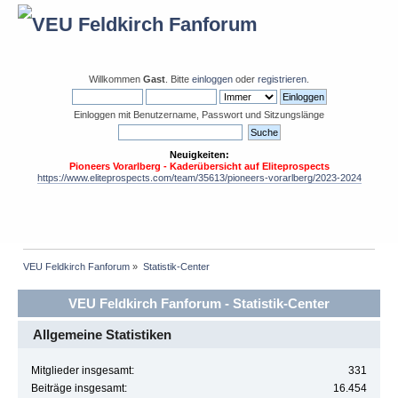
Willkommen
Gast
. Bitte
einloggen
oder
registrieren
.
Einloggen mit Benutzername, Passwort und Sitzungslänge
Neuigkeiten:
Pioneers Vorarlberg - Kaderübersicht auf Eliteprospects
https://www.eliteprospects.com/team/35613/pioneers-vorarlberg/2023-2024
VEU Feldkirch Fanforum
»
Statistik-Center
VEU Feldkirch Fanforum - Statistik-Center
Allgemeine Statistiken
Mitglieder insgesamt:
331
Beiträge insgesamt:
16.454