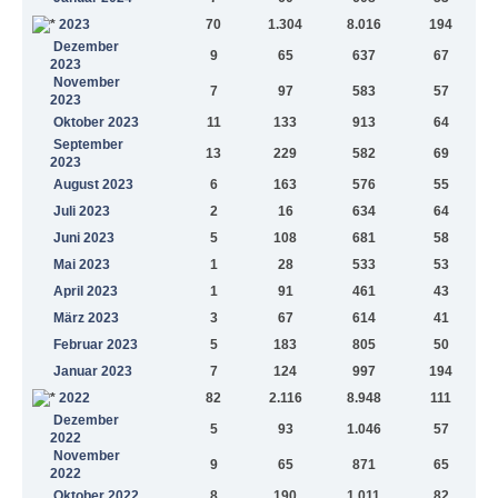
2023
70
1.304
8.016
194
Dezember
9
65
637
67
2023
November
7
97
583
57
2023
Oktober 2023
11
133
913
64
September
13
229
582
69
2023
August 2023
6
163
576
55
Juli 2023
2
16
634
64
Juni 2023
5
108
681
58
Mai 2023
1
28
533
53
April 2023
1
91
461
43
März 2023
3
67
614
41
Februar 2023
5
183
805
50
Januar 2023
7
124
997
194
2022
82
2.116
8.948
111
Dezember
5
93
1.046
57
2022
November
9
65
871
65
2022
Oktober 2022
8
190
1.011
82