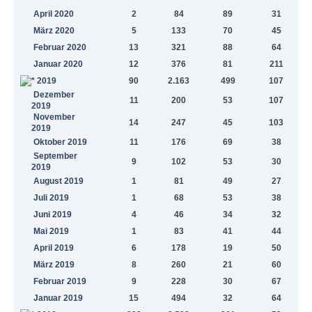
April 2020
2
84
89
31
März 2020
5
133
70
45
Februar 2020
13
321
88
64
Januar 2020
12
376
81
211
2019
90
2.163
499
107
Dezember
11
200
53
107
2019
November
14
247
45
103
2019
Oktober 2019
11
176
69
38
September
9
102
53
30
2019
August 2019
1
81
49
27
Juli 2019
1
68
53
38
Juni 2019
4
46
34
32
Mai 2019
1
83
41
44
April 2019
6
178
19
50
März 2019
8
260
21
60
Februar 2019
9
228
30
67
Januar 2019
15
494
32
64