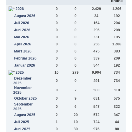
online
2026
0
0
2.429
1.206
August 2026
0
0
24
192
Juli 2026
0
0
164
204
Juni 2026
0
0
296
208
Mai 2026
0
0
331
195
April 2026
0
0
256
1.206
März 2026
0
0
475
383
Februar 2026
0
0
339
209
Januar 2026
0
0
544
192
2025
10
279
9.904
734
Dezember
0
0
491
734
2025
November
0
2
500
110
2025
Oktober 2025
0
9
631
575
September
0
6
547
322
2025
August 2025
2
20
572
347
Juli 2025
1
10
724
44
Juni 2025
0
30
976
80