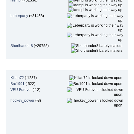
laempi
(+32336)
Leberparty
(+31458)
Shorthander8
(+29755)
Niedrigste Beliebtheit
Kilian72
(-1237)
Bro1991
(-522)
VEU-Forever
(-12)
hockey_power
(-8)