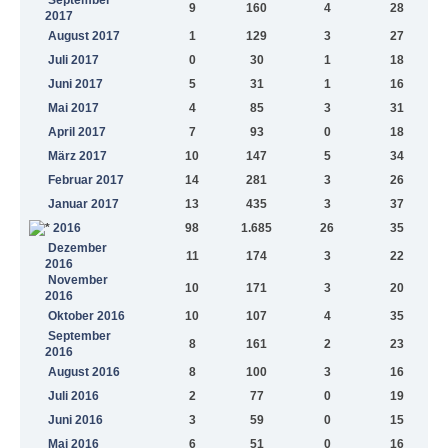
9
160
4
28
2017
August 2017
1
129
3
27
Juli 2017
0
30
1
18
Juni 2017
5
31
1
16
Mai 2017
4
85
3
31
April 2017
7
93
0
18
März 2017
10
147
5
34
Februar 2017
14
281
3
26
Januar 2017
13
435
3
37
2016
98
1.685
26
35
Dezember
11
174
3
22
2016
November
10
171
3
20
2016
Oktober 2016
10
107
4
35
September
8
161
2
23
2016
August 2016
8
100
3
16
Juli 2016
2
77
0
19
Juni 2016
3
59
0
15
Mai 2016
6
51
0
16