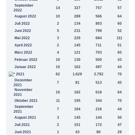
September
14
327
757
57
2022
August 2022
10
289
566
64
Juli 2022
2
134
803
60
Juni 2022
5
231
799
52
Mai 2022
3
229
684
111
April 2022
2
145
711
51
März 2022
4
121
703
65
Februar 2022
10
130
500
43
Januar 2022
10
162
497
44
2021
62
1.629
2.792
70
Dezember
7
81
513
45
2021
November
10
182
618
64
2021
Oktober 2021
11
195
344
70
September
7
184
216
44
2021
August 2021
3
145
144
50
Juli 2021
2
151
172
47
Juni 2021
1
43
80
29