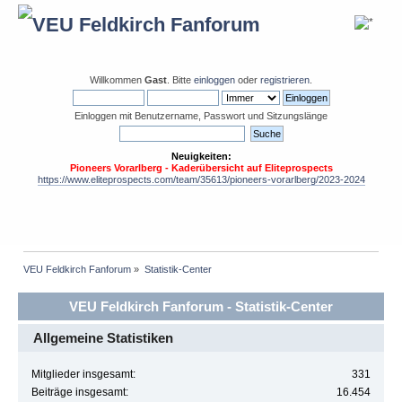
Willkommen
Gast
. Bitte
einloggen
oder
registrieren
.
Einloggen mit Benutzername, Passwort und Sitzungslänge
Neuigkeiten:
Pioneers Vorarlberg - Kaderübersicht auf Eliteprospects
https://www.eliteprospects.com/team/35613/pioneers-vorarlberg/2023-2024
VEU Feldkirch Fanforum
»
Statistik-Center
VEU Feldkirch Fanforum - Statistik-Center
Allgemeine Statistiken
Mitglieder insgesamt:
331
Beiträge insgesamt:
16.454