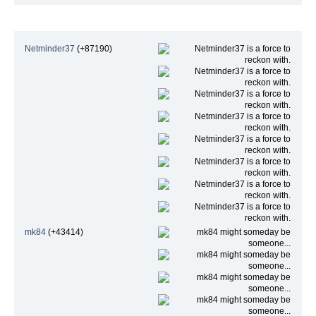
Höchste Beliebtheit
Netminder37
(+87190)
mk84
(+43414)