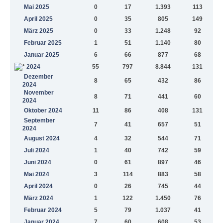
Mai 2025
0
17
1.393
113
April 2025
0
35
805
149
März 2025
0
33
1.248
92
Februar 2025
1
51
1.140
80
Januar 2025
6
66
877
68
2024
55
797
8.844
131
Dezember
8
65
432
86
2024
November
8
71
441
60
2024
Oktober 2024
11
86
408
131
September
7
41
657
51
2024
August 2024
4
32
544
71
Juli 2024
1
40
742
59
Juni 2024
0
61
897
46
Mai 2024
3
114
883
58
April 2024
0
26
745
44
März 2024
1
122
1.450
76
Februar 2024
5
79
1.037
41
Januar 2024
7
60
608
53