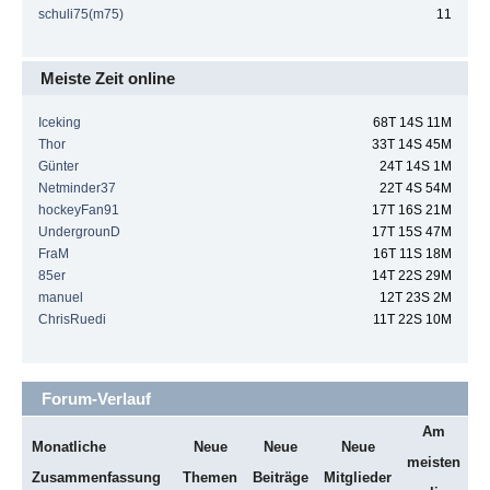
schuli75(m75)
11
Meiste Zeit online
Iceking
68T 14S 11M
Thor
33T 14S 45M
Günter
24T 14S 1M
Netminder37
22T 4S 54M
hockeyFan91
17T 16S 21M
UndergrounD
17T 15S 47M
FraM
16T 11S 18M
85er
14T 22S 29M
manuel
12T 23S 2M
ChrisRuedi
11T 22S 10M
Forum-Verlauf
Am
Monatliche
Neue
Neue
Neue
meisten
Zusammenfassung
Themen
Beiträge
Mitglieder