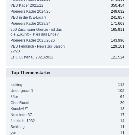
VEU Kader 2021/22
350.454
Pioneers Kader 2024/25
249.632
VEU in die ICE-Liga ?
241.857
Pioneers Kader 2023/24
171.663
250 Zuschauer Grenze - ist das
165.911
die Zukunft - ist es das Ende?
Pioneers Kader 2025/2026
143.990
VEU Feldkirch - News zur Saison
129.101
22/23
EHC Lustenau 2021/2022
121.524
Top Themenstarter
Iceking
112
UndergrounD
105
85er
64
ChrisRuedi
20
KnockAUT
18
Netminder37
17
feldkirch_1932
14
Schilling
11
yvo
11