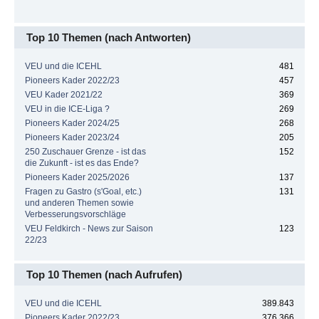
Top 10 Themen (nach Antworten)
VEU und die ICEHL
481
Pioneers Kader 2022/23
457
VEU Kader 2021/22
369
VEU in die ICE-Liga ?
269
Pioneers Kader 2024/25
268
Pioneers Kader 2023/24
205
250 Zuschauer Grenze - ist das
152
die Zukunft - ist es das Ende?
Pioneers Kader 2025/2026
137
Fragen zu Gastro (s'Goal, etc.)
131
und anderen Themen sowie
Verbesserungsvorschläge
VEU Feldkirch - News zur Saison
123
22/23
Top 10 Themen (nach Aufrufen)
VEU und die ICEHL
389.843
Pioneers Kader 2022/23
376.366