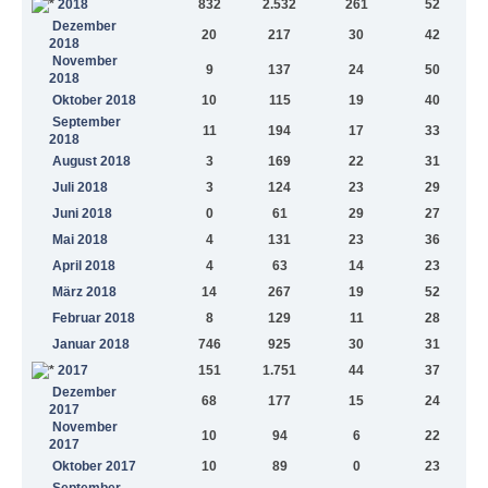
2018
832
2.532
261
52
Dezember
20
217
30
42
2018
November
9
137
24
50
2018
Oktober 2018
10
115
19
40
September
11
194
17
33
2018
August 2018
3
169
22
31
Juli 2018
3
124
23
29
Juni 2018
0
61
29
27
Mai 2018
4
131
23
36
April 2018
4
63
14
23
März 2018
14
267
19
52
Februar 2018
8
129
11
28
Januar 2018
746
925
30
31
2017
151
1.751
44
37
Dezember
68
177
15
24
2017
November
10
94
6
22
2017
Oktober 2017
10
89
0
23
September