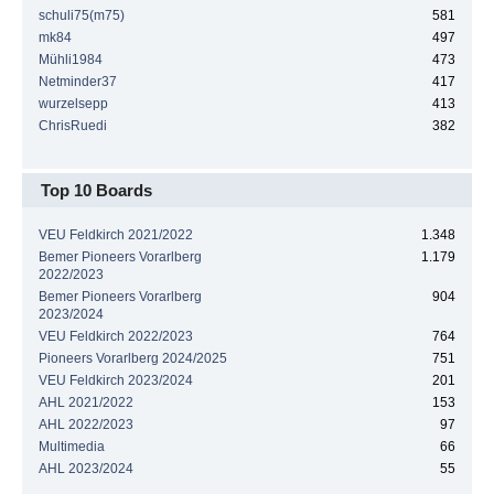
schuli75(m75)
581
mk84
497
Mühli1984
473
Netminder37
417
wurzelsepp
413
ChrisRuedi
382
Top 10 Boards
VEU Feldkirch 2021/2022
1.348
Bemer Pioneers Vorarlberg
1.179
2022/2023
Bemer Pioneers Vorarlberg
904
2023/2024
VEU Feldkirch 2022/2023
764
Pioneers Vorarlberg 2024/2025
751
VEU Feldkirch 2023/2024
201
AHL 2021/2022
153
AHL 2022/2023
97
Multimedia
66
AHL 2023/2024
55