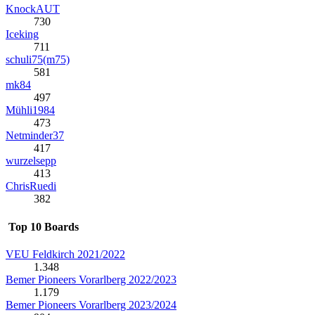
KnockAUT
730
Iceking
711
schuli75(m75)
581
mk84
497
Mühli1984
473
Netminder37
417
wurzelsepp
413
ChrisRuedi
382
Top 10 Boards
VEU Feldkirch 2021/2022
1.348
Bemer Pioneers Vorarlberg 2022/2023
1.179
Bemer Pioneers Vorarlberg 2023/2024