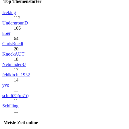
Top Themenstarter
Iceking
112
UndergrounD
105
85er
64
ChrisRuedi
20
KnockAUT
18
Netminder37
17
feldkirch_1932
14
yvo
11
schuli75(m75)
11
Schilling
11
Meiste Zeit online