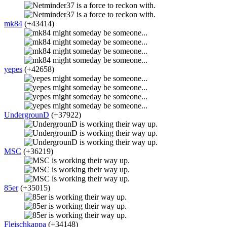
mk84
(+43414)
yepes
(+42658)
UndergrounD
(+37922)
MSC
(+36219)
85er
(+35015)
Fleischkappa
(+34148)