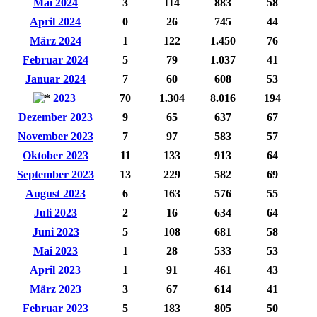
Mai 2024
3
114
883
58
April 2024
0
26
745
44
März 2024
1
122
1.450
76
Februar 2024
5
79
1.037
41
Januar 2024
7
60
608
53
2023
70
1.304
8.016
194
Dezember 2023
9
65
637
67
November 2023
7
97
583
57
Oktober 2023
11
133
913
64
September 2023
13
229
582
69
August 2023
6
163
576
55
Juli 2023
2
16
634
64
Juni 2023
5
108
681
58
Mai 2023
1
28
533
53
April 2023
1
91
461
43
März 2023
3
67
614
41
Februar 2023
5
183
805
50