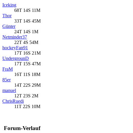
Iceking
68T 14S 11M
Thor
33T 14S 45M
Günter
24T 14S 1M
Netminder37
22T 4S 54M
hockeyFan91
17T 16S 21M
UndergrounD
17T 15S 47M
FraM
16T 11S 18M
85er
14T 22S 29M
manuel
12T 23S 2M
ChrisRuedi
11T 22S 10M
Forum-Verlauf