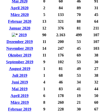
Mai 2020
0
60
46
91
April 2020
2
84
89
31
März 2020
5
133
70
45
Februar 2020
13
321
88
64
Januar 2020
12
376
81
211
2019
90
2.163
499
107
Dezember 2019
11
200
53
107
November 2019
14
247
45
103
Oktober 2019
11
176
69
38
September 2019
9
102
53
30
August 2019
1
81
49
27
Juli 2019
1
68
53
38
Juni 2019
4
46
34
32
Mai 2019
1
83
41
44
April 2019
6
178
19
50
März 2019
8
260
21
60
Februar 2019
9
228
30
67