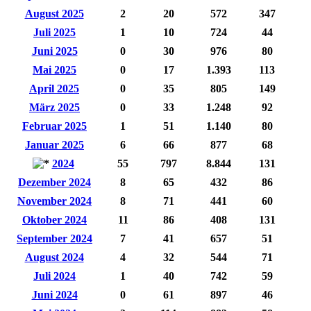
August 2025
2
20
572
347
Juli 2025
1
10
724
44
Juni 2025
0
30
976
80
Mai 2025
0
17
1.393
113
April 2025
0
35
805
149
März 2025
0
33
1.248
92
Februar 2025
1
51
1.140
80
Januar 2025
6
66
877
68
2024
55
797
8.844
131
Dezember 2024
8
65
432
86
November 2024
8
71
441
60
Oktober 2024
11
86
408
131
September 2024
7
41
657
51
August 2024
4
32
544
71
Juli 2024
1
40
742
59
Juni 2024
0
61
897
46