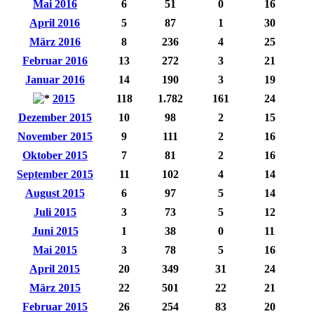
Mai 2016
6
51
0
16
April 2016
5
87
1
30
März 2016
8
236
4
25
Februar 2016
13
272
3
21
Januar 2016
14
190
3
19
2015
118
1.782
161
24
Dezember 2015
10
98
2
15
November 2015
9
111
2
16
Oktober 2015
7
81
2
16
September 2015
11
102
4
14
August 2015
6
97
5
14
Juli 2015
3
73
5
12
Juni 2015
1
38
0
11
Mai 2015
3
78
5
16
April 2015
20
349
31
24
März 2015
22
501
22
21
Februar 2015
26
254
83
20