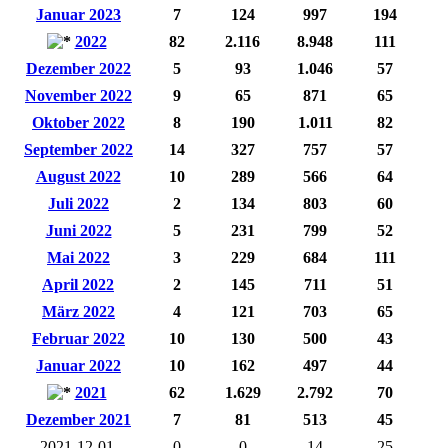
Januar 2023
7
124
997
194
2022
82
2.116
8.948
111
Dezember 2022
5
93
1.046
57
November 2022
9
65
871
65
Oktober 2022
8
190
1.011
82
September 2022
14
327
757
57
August 2022
10
289
566
64
Juli 2022
2
134
803
60
Juni 2022
5
231
799
52
Mai 2022
3
229
684
111
April 2022
2
145
711
51
März 2022
4
121
703
65
Februar 2022
10
130
500
43
Januar 2022
10
162
497
44
2021
62
1.629
2.792
70
Dezember 2021
7
81
513
45
2021-12-01
0
0
14
25