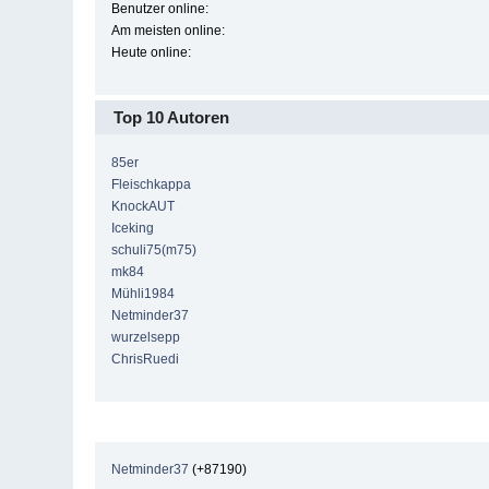
Benutzer online:
Am meisten online:
Heute online:
Top 10 Autoren
85er
Fleischkappa
KnockAUT
Iceking
schuli75(m75)
mk84
Mühli1984
Netminder37
wurzelsepp
ChrisRuedi
Netminder37
(+87190)