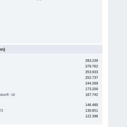
en)
393.239
379.762
353.933
252.737
244.269
173.200
unft - ist
167.742
146.480
23
130.651
122.398