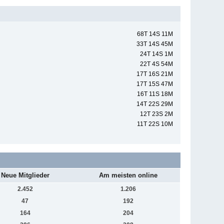
68T 14S 11M
33T 14S 45M
24T 14S 1M
22T 4S 54M
17T 16S 21M
17T 15S 47M
16T 11S 18M
14T 22S 29M
12T 23S 2M
11T 22S 10M
Neue Mitglieder
Am meisten online
2.452
1.206
47
192
164
204