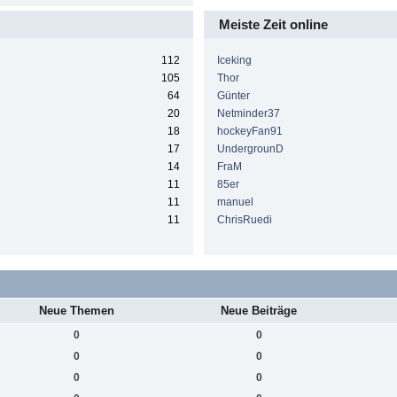
Meiste Zeit online
112
Iceking
105
Thor
64
Günter
20
Netminder37
18
hockeyFan91
17
UndergrounD
14
FraM
11
85er
11
manuel
11
ChrisRuedi
Neue Themen
Neue Beiträge
0
0
0
0
0
0