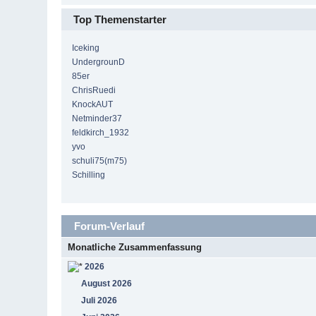
Top Themenstarter
Iceking
UndergrounD
85er
ChrisRuedi
KnockAUT
Netminder37
feldkirch_1932
yvo
schuli75(m75)
Schilling
Forum-Verlauf
Monatliche Zusammenfassung
2026
August 2026
Juli 2026