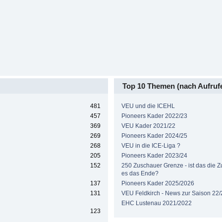
Top 10 Themen (nach Aufruf
481
VEU und die ICEHL
457
Pioneers Kader 2022/23
369
VEU Kader 2021/22
269
Pioneers Kader 2024/25
268
VEU in die ICE-Liga ?
205
Pioneers Kader 2023/24
152
250 Zuschauer Grenze - ist das die Zuk
es das Ende?
137
Pioneers Kader 2025/2026
131
VEU Feldkirch - News zur Saison 22/
EHC Lustenau 2021/2022
123