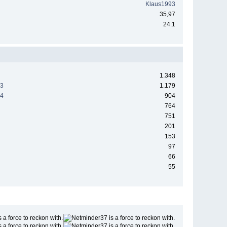
Klaus1993
35,97
24:1
1.348
23
1.179
24
904
764
751
201
153
97
66
55