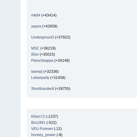
mk84
(+43414)
yepes
(+42658)
UndergrounD
(+37922)
MSC
(+36219)
85er
(+35015)
Fleischkappa
(+34148)
laempi
(+32336)
Leberparty
(+31458)
Shorthander8
(+29755)
Kilian72
(-1237)
Bro1991
(-522)
VEU-Forever
(-12)
hockey_power
(-8)