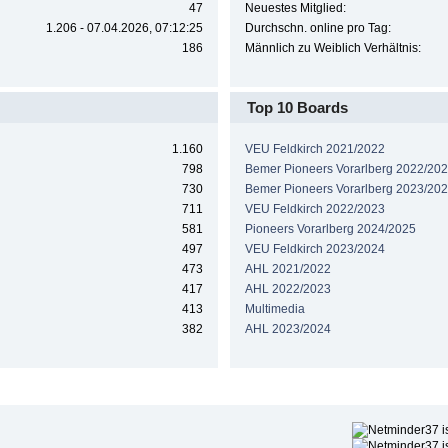
47
Neuestes Mitglied:
1.206 - 07.04.2026, 07:12:25
Durchschn. online pro Tag:
186
Männlich zu Weiblich Verhältnis:
Top 10 Boards
1.160
VEU Feldkirch 2021/2022
798
Bemer Pioneers Vorarlberg 2022/20
730
Bemer Pioneers Vorarlberg 2023/20
711
VEU Feldkirch 2022/2023
581
Pioneers Vorarlberg 2024/2025
497
VEU Feldkirch 2023/2024
473
AHL 2021/2022
417
AHL 2022/2023
413
Multimedia
382
AHL 2023/2024
Höchste Beliebtheit