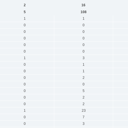
2
16
5
108
1
1
0
0
0
0
0
0
0
0
0
0
1
3
0
1
0
1
0
2
0
0
0
5
0
2
0
2
1
23
0
7
0
3