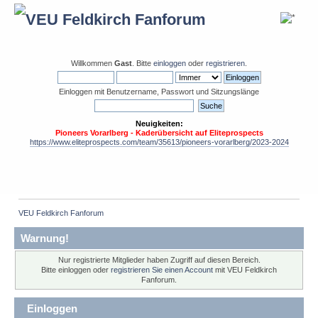
Willkommen
Gast
. Bitte
einloggen
oder
registrieren
.
Einloggen mit Benutzername, Passwort und Sitzungslänge
Neuigkeiten:
Pioneers Vorarlberg - Kaderübersicht auf Eliteprospects
https://www.eliteprospects.com/team/35613/pioneers-vorarlberg/2023-2024
VEU Feldkirch Fanforum
Warnung!
Nur registrierte Mitglieder haben Zugriff auf diesen Bereich.
Bitte einloggen oder
registrieren Sie einen Account
mit VEU Feldkirch
Fanforum.
Einloggen