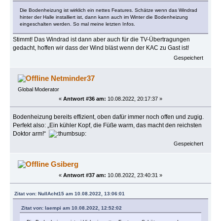
Die Bodenheizung ist wirklich ein nettes Features. Schätze wenn das Windrad
hinter der Halle installiert ist, dann kann auch im Winter die Bodenheizung
eingeschalten werden. So mal meine letzten Infos.
Stimmt! Das Windrad ist dann aber auch für die TV-Übertragungen
gedacht, hoffen wir dass der Wind bläst wenn der KAC zu Gast ist!
Gespeichert
Netminder37
Global Moderator
«
Antwort #36 am:
10.08.2022, 20:17:37 »
Bodenheizung bereits effizient, oben dafür immer noch offen und zugig.
Perfekt also: „Ein kühler Kopf, die Füße warm, das macht den reichsten
Doktor arm!“
Gespeichert
Gsiberg
«
Antwort #37 am:
10.08.2022, 23:40:31 »
Zitat von: NullAcht15 am 10.08.2022, 13:06:01
Zitat von: laempi am 10.08.2022, 12:52:02