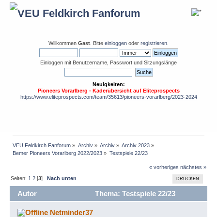
Willkommen
Gast
. Bitte
einloggen
oder
registrieren
.
Einloggen mit Benutzername, Passwort und Sitzungslänge
Neuigkeiten:
Pioneers Vorarlberg - Kaderübersicht auf Eliteprospects
https://www.eliteprospects.com/team/35613/pioneers-vorarlberg/2023-2024
VEU Feldkirch Fanforum
»
Archiv
»
Archiv
»
Archiv 2023
»
Bemer Pioneers Vorarlberg 2022/2023
»
Testspiele 22/23
« vorheriges
nächstes »
Seiten:
1
2
[
3
]
Nach unten
DRUCKEN
Autor
Thema: Testspiele 22/23
(Gelesen 46998 mal)
Netminder37