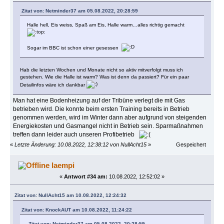
Zitat von: Netminder37 am 05.08.2022, 20:28:59
Halle hell, Eis weiss, Spaß am Eis, Halle warm…alles richtig gemacht
Sogar im BBC ist schon einer gesessen
Hab die letzten Wochen und Monate nicht so aktiv mitverfolgt muss ich
gestehen. Wie die Halle ist warm? Was ist denn da passiert? Für ein paar
Detailinfos wäre ich dankbar
Man hat eine Bodenheizung auf der Tribüne verlegt die mit Gas
betrieben wird. Die konnte beim ersten Training bereits in Betrieb
genommen werden, wird im Winter dann aber aufgrund von steigenden
Energiekosten und Gasmangel nicht in Betrieb sein. Sparmaßnahmen
treffen dann leider auch unseren Profibetrieb
«
Letzte Änderung: 10.08.2022, 12:38:12 von NullAcht15
»
Gespeichert
laempi
«
Antwort #34 am:
10.08.2022, 12:52:02 »
Zitat von: NullAcht15 am 10.08.2022, 12:24:32
Zitat von: KnockAUT am 10.08.2022, 11:24:22
Zitat von: Netminder37 am 05.08.2022, 20:28:59