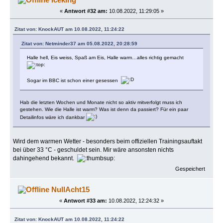
«
Antwort #32 am:
10.08.2022, 11:29:05 »
Zitat von: KnockAUT am 10.08.2022, 11:24:22
Zitat von: Netminder37 am 05.08.2022, 20:28:59
Halle hell, Eis weiss, Spaß am Eis, Halle warm…alles richtig gemacht
Sogar im BBC ist schon einer gesessen
Hab die letzten Wochen und Monate nicht so aktiv mitverfolgt muss ich
gestehen. Wie die Halle ist warm? Was ist denn da passiert? Für ein paar
Detailinfos wäre ich dankbar
Wird dem warmen Wetter - besonders beim offiziellen Trainingsauftakt
bei über 33 °C - geschuldet sein. Mir wäre ansonsten nichts
dahingehend bekannt.
Gespeichert
NullAcht15
«
Antwort #33 am:
10.08.2022, 12:24:32 »
Zitat von: KnockAUT am 10.08.2022, 11:24:22