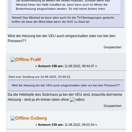
Die Bodenheizung ist wirklich ein nettes Features. Schätze wenn das
Windrad hinter der Halle installiert ist, dann kann auch im Winter die
Bodenheizung eingeschalten werden. So mal meine letzten Infos.
Stimmt! Das Windrad ist dann aber auch für die TV-Übertragungen gedacht,
hoffen wir dass der Wind bläst wenn der KAC zu Gast ist!
Wird die Heizung bei der VEU auch eingeschalten oder nur bei den
Pioneers??
Gespeichert
FraM
«
Antwort #38 am:
11.08.2022, 08:44:37 »
Zitat von: Gsiberg am 10.08.2022, 23:40:31
Wird die Heizung bei der VEU auch eingeschalten oder nur bei den Pioneers??
Da die Hitzköpfe des Südchaos ja bei der VEU sind, brauchts dort keine
Heizung - sind ja eh immer oben ohne
Gespeichert
Gsiberg
«
Antwort #39 am:
11.08.2022, 09:01:54 »