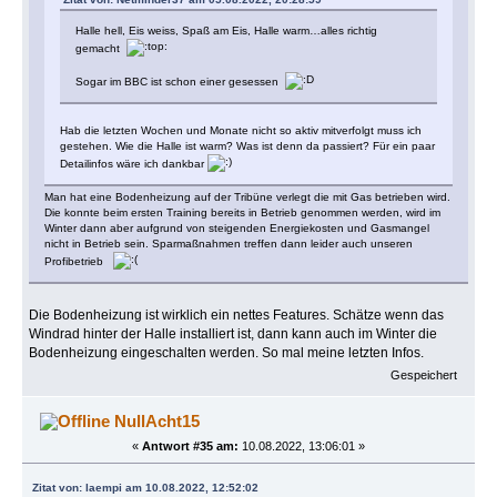
Halle hell, Eis weiss, Spaß am Eis, Halle warm…alles richtig
gemacht
Sogar im BBC ist schon einer gesessen
Hab die letzten Wochen und Monate nicht so aktiv mitverfolgt muss ich
gestehen. Wie die Halle ist warm? Was ist denn da passiert? Für ein paar
Detailinfos wäre ich dankbar
Man hat eine Bodenheizung auf der Tribüne verlegt die mit Gas betrieben wird.
Die konnte beim ersten Training bereits in Betrieb genommen werden, wird im
Winter dann aber aufgrund von steigenden Energiekosten und Gasmangel
nicht in Betrieb sein. Sparmaßnahmen treffen dann leider auch unseren
Profibetrieb
Die Bodenheizung ist wirklich ein nettes Features. Schätze wenn das
Windrad hinter der Halle installiert ist, dann kann auch im Winter die
Bodenheizung eingeschalten werden. So mal meine letzten Infos.
Gespeichert
NullAcht15
«
Antwort #35 am:
10.08.2022, 13:06:01 »
Zitat von: laempi am 10.08.2022, 12:52:02