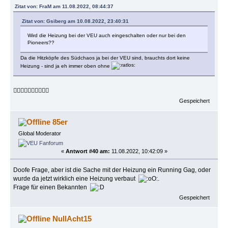
Zitat von: FraM am 11.08.2022, 08:44:37
Zitat von: Gsiberg am 10.08.2022, 23:40:31
Wird die Heizung bei der VEU auch eingeschalten oder nur bei den
Pioneers??
Da die Hitzköpfe des Südchaos ja bei der VEU sind, brauchts dort keine
Heizung - sind ja eh immer oben ohne
👍🏻👍🏻👍🏻👍🏻👍🏻
Gespeichert
85er
Global Moderator
«
Antwort #40 am:
11.08.2022, 10:42:09 »
Doofe Frage, aber ist die Sache mit der Heizung ein Running Gag, oder
wurde da jetzt wirklich eine Heizung verbaut
.
Frage für einen Bekannten
Gespeichert
NullAcht15