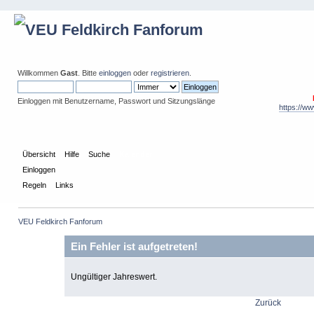
Willkommen
Gast
. Bitte
einloggen
oder
registrieren
.
Einloggen mit Benutzername, Passwort und Sitzungslänge
https://w
Übersicht
Hilfe
Suche
Kalender
Einloggen
Regeln
Links
VEU Feldkirch Fanforum
Ein Fehler ist aufgetreten!
Ungültiger Jahreswert.
Zurück